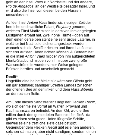
geht an der Insel
Vaes
zur Nordseite und der andere,
Rio de Afogados
, an der Westseite besagter Insel, und
wird also die Insel von diesen beiden Flüssen
umschlossen.
Auf der Insel
Antoni Vaes
findet sich jetziger Zeit der
herrliche und stattliche Palast,
Freyburg
genannt,
welchen Fürst Moritz mitten in dem von ihm angelegten
Lustgarten erbaut hat. Zwei hohe Türme - oben auf
dem einen derselben steht eine sehr große Laterne, in
welcher bei Nacht die Lichter angesteckt werden,
wonach sich die Schiffer richten und ihren Lauf desto
sicherer auf den Hafen richten können. Außerdem hat
er die Insel
Antoni Vaes
mit der von ihm aufgerichteten
Moritz-Stadt und mit den von ihm über zwei große
Wasserströme in wundersamer Weise gelegten
Brücken herrlich und ansehnlich gemacht.
Reciff*
Ungefähr eine halbe Meile südwärts von
Olinda
geht
ein gar schmaler, sandiger Streifen Landes zwischen
der offenen See an der linken und dem Fluss
Biberibi
an der rechten Seite.
Am Ende dieses Sandstreifens liegt der Flecken
Reciff
,
wo sich der meiste Vorrat an Waffen, Proviant und
Kaufmannswaren befindet. An dem Ort, wo die See
mitten durch den gemeldeten Sandstreifen fließt, da
gibt es einen sehr guten Hafen für große Schiffe,
dieweil es eine treffliche Tiefe daselbst gibt.
Gegenüber dem Flecken
Reciff
gibt es einen anderen,
solchen schmalen, aber nicht sandigen, sondern einen