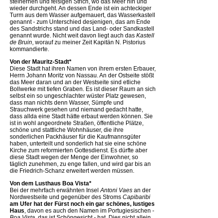
steinernen und felsigen Strich, wo das Meer hin und
wieder durchgeht. An dessen Ende ist ein achteckiger
Turm aus dem Wasser aufgemauert, das Wasserkastell
genannt - zum Unterschied desjenigen, das am Ende
des Sandstrichs stand und das Land- oder Sandkastell
genannt wurde. Nicht weit davon liegt auch das
Kastell
de Bruin
, worauf zu meiner Zeit Kapitän N. Pistorius
kommandierte.
Von der Mauritz-Stadt*
Diese Stadt hat ihren Namen von ihrem ersten Erbauer,
Herrn Johann Moritz von Nassau. An der Ostseite stößt
das Meer daran und an der Westseite sind etliche
Bollwerke mit tiefen Graben. Es ist dieser Raum an sich
selbst ein so ungeschlachter wüster Platz gewesen,
dass man nichts denn Wasser, Sümpfe und
Strauchwerk gesehen und niemand gedacht hatte,
dass allda eine Stadt hätte erbaut werden können. Sie
ist in wohl angeordnete Straßen, öffentliche Plätze,
schöne und stattliche Wohnhäuser, die ihre
sonderlichen Packhäuser für die Kaufmannsgüter
haben, unterteilt und sonderlich hat sie eine schöne
Kirche zum reformierten Gottesdienst. Es dürfte aber
diese Stadt wegen der Menge der Einwohner, so
täglich zunehmen, zu enge fallen, und wird gar bis an
die Friedrich-Schanz erweitert werden müssen.
Von dem Lusthaus Boa Vista*
Bei der mehrfach erwähnten Insel
Antoni Vaes
an der
Nordwestseite und gegenüber des Stroms
Capibaribi
am Ufer hat der Fürst noch ein gar schönes, lustiges
Haus
, davon es auch den Namen im Portugiesischen -
Boa Vista
, das ist Schöngesicht - hat. Dies nicht allein