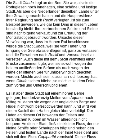
Die Stadt
Olinda
liegt an der See. Sie war, als sie die
Portugiesen noch innehatten, eine schöne und lustige
Stadt. Als aber die Niederländer dieselben Lande unter
ihre Gewalt gebracht hatten und die Hauptresidenz
ihrer Regierung nach
Reciff
verlegten, ist sie zum
Beispiel geworden, wie gar kein Ding in diesem Leben
beständig bleibt. Ihre zerbrochenen Stücke und Steine
sind nachfolgend verkauft und zur Erbauung der
Moritzstadt gebraucht worden. Ursache dieser
Verwüstung war, dass im Hohen Rat beschlossen
wurde die Stadt
Olinda
, weil sie vom Hafen und
Eingang der See etwas entlegen ist, ganz zu verlassen
und die Einwohner nach
Reciff
und
Vaesen
-Insel zu
versetzen. Auch diese mit dem
Reciff
vermittels einer
Brücke zusammenfügte, weil sie sowohl wegen der
beiden umfließenden Ströme als auch wegen der
Nähe der offenen See für unüberwindlich geachtet
worden. Möchte auch sein, dass man sich besorgt hat,
wenn
Olinda
stehen bliebe, so möchte sie dem Feind
zum Vorteil und Unterschlupf dienen.
Es ist aber diese Stadt auf einem hohen Berge
gelegen, hundertzwanzig Meilen vom Äquator nach
Mittag zu, daher sie wegen der ungleichen Berge und
Hügel nicht wohl befestigt werden kann, und wird von
einem Kastell dem Hafen gleich über verteidigt. Der
Hafen an diesem Ort ist wegen der Felsen und
gefährlichen Klippen im Wasser allerdings nicht
bequem. An dieser Stadt fließt ein kleiner Fluss, der nur
kleine Schiffe oder Schaluppen trägt und neben den
Felsen und festen Lande nach der Insel
Vaes
geht und
sich mit dem Fluss
Capiparibi
vermischt. Dieser Fluss