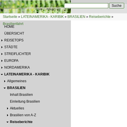
Direkt zum Inhalt
Suche
Suchformular
Startseite
»
LATEINAMERIKA - KARIBIK
»
BRASILIEN
»
Reiseberichte
»
Sie sind hier
Brasilienfahrt
HOME
ÜBERSICHT
REISETOPS
STÄDTE
STREIFLICHTER
EUROPA
NORDAMERIKA
LATEINAMERIKA - KARIBIK
Allgemeines
BRASILIEN
Inhalt Brasilien
Einleitung Brasilien
Aktuelles
Brasilien von A-Z
Reiseberichte