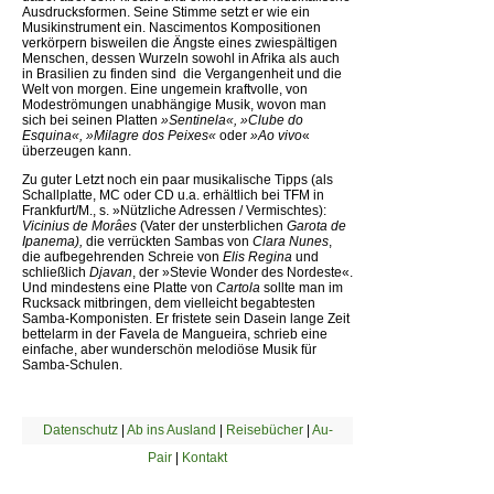
Ausdrucksformen. Seine Stimme setzt er wie ein
Musikinstrument ein. Nascimentos Kompositionen
verkörpern bisweilen die Ängste eines zwiespältigen
Menschen, dessen Wurzeln sowohl in Afrika als auch
in Brasilien zu finden sind  die Vergangenheit und die
Welt von morgen. Eine ungemein kraftvolle, von
Modeströmungen unabhängige Musik, wovon man
sich bei seinen Platten
»Sentinela«, »Clube do
Esquina«, »Milagre dos Peixes«
oder
»Ao vivo
«
überzeugen kann.
Zu guter Letzt noch ein paar musikalische Tipps (als
Schallplatte, MC oder CD u.a. erhältlich bei TFM in
Frankfurt/M., s. »Nützliche Adressen / Vermischtes):
Vicinius de Morâes
(Vater der unsterblichen
Garota de
Ipanema),
die verrückten Sambas von
Clara Nunes
,
die aufbegehrenden Schreie von
Elis Regina
und
schließlich
Djavan
, der »Stevie Wonder des Nordeste«.
Und mindestens eine Platte von
Cartola
sollte man im
Rucksack mitbringen, dem vielleicht begabtesten
Samba-Komponisten. Er fristete sein Dasein lange Zeit
bettelarm in der Favela de Mangueira, schrieb eine
einfache, aber wunderschön melodiöse Musik für
Samba-Schulen.
Datenschutz
|
Ab ins Ausland
|
Reisebücher
|
Au-
Pair
|
Kontakt