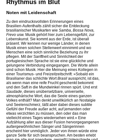
Rhythmus im Blut
Noten mit Leidenschaft
Zu den eindrucksvollsten Erinnerungen eines
Brasilien-Aufenthalts zählt sicher die Entdeckung
brasilianischer Musikarten wie
Samba, Bossa Nova,
Frevo
usw. Musik gehört hier zum Lebensgefühl, zur
Lebenskunst. Sie kommt aus der Erde, ist überall
präsent. Wir kennen nur wenige Länder, in denen
Musik einen solchen Stellenwert einnimmt und wo
Menschen eine solch sinnliche Beziehung zu ihr
pflegen. Mit der Sanftheit und Sinnlichkeit der
portugiesischen Sprache ist sie eine glückliche und
gelungene Verbindung eingegangen. Die Worte allein
sind schon Musik. Hier die Meinung eines Kollegen in
einer Tourismus- und Freizeitzeitschrift: »Sobald ein
Brasilianer das schlichte Wort
Brasil
ausspricht, ist das,
als wenn man eine reife Frucht geschenkt bekommt
und den Saft in die Mundwinkel rinnen spürt. Und erst
Saudade
, dieses unübersetzbare, universelle,
atmosphärische Wort, das die Seele eines ganzen
Volkes enthält? Man denkt unwillkürlich an Nostalgie
und Seelenschmerz, läßt aber dabei dieses subtile
Gefühl der Freude außer acht, auf jemanden oder
etwas verzichten zu müssen, den oder das man
vielleicht eines Tages wiedersehen wird.« Eine
Aufzählung aller aus dieser Fusion hervorgegangenen
außergewöhnlichen Sänger und Sängerinnen
erscheint hier unmöglich. Jeder von ihnen würde eine
ganze Seite für sich beanspruchen. Am besten erlebt
man sie alle mal irgendwie, genießt Unterschiede und