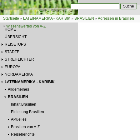
Direkt zum Inhalt
Suche
Suchformular
Startseite
»
LATEINAMERIKA - KARIBIK
»
BRASILIEN
»
Adressen in Brasilien
Sie sind hier
»
Wissenswertes von A-Z
HOME
ÜBERSICHT
REISETOPS
STÄDTE
STREIFLICHTER
EUROPA
NORDAMERIKA
LATEINAMERIKA - KARIBIK
Allgemeines
BRASILIEN
Inhalt Brasilien
Einleitung Brasilien
Aktuelles
Brasilien von A-Z
Reiseberichte