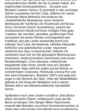
kompositorische Vielfalt, die sie zu bieten haben. Ein
regelrechtes Schlüsselerlebnis ... Da wäre zum
Beispiel
Caetano Veloso
. Er gründete in den sechziger
Jahren zusammen mit
Gal Costa, Gilberto Gil
, seiner
Schwester
Maria Bethania
und anderen die
»tropikalistische Bewegung« (eine moderne
Bewegung der Synthese von Rockmusik und Bossa
Nova, mit einem Hauch Surrealismus, welche der
brasilianischen Musik erst ihren richtigen Platz gab).
Caetano
, der sensible, spontane, großherzige Poet,
verzaubert mit seinen Worten und begeistert sein
Publikum, das alle Lieder auswendig kennt und
mitsingt;
Gal Costa
, die bekannte, beliebte Interpretin
fröhlicher und optimistischer Lieder  manchem
vielleicht eine Spur zu kommerziell.
Gilberto Gil
verkörpert nach wie vor die gelungene Mischung aus
erlesenem, anspruchsvollem Geschmack und neuen
Musikrichtungen.
Chico Buarque
, vielleicht der
begabteste unter ihnen, könnte man als Literaten
bezeichnen. Man sieht ihn selten auf der Bühne; er
schreibt lieber Chansons, Filmmusik (»Dona Flor und
ihre zwei Ehemänner«, Brasilien 1967) und wagt sich
sogar in den Bereich der Oper. Unter der Militärdiktatur
glänzte er als König der Metapher und in seinen
Werken tritt er als Interpret weiblicher Sensibilität
hervor.
Spätestens nach zwei Liedern schafft es
Joâo Bosco
allein mit seiner Gitarre, viertausend Leute auf die
Beine zu bringen. Der Sänger
Milton Nascimento
erweckt alte Melodien aus ihrem Dornröschenschlaf, ist
dabei aber sehr kreativ und erfindet neue musikalische