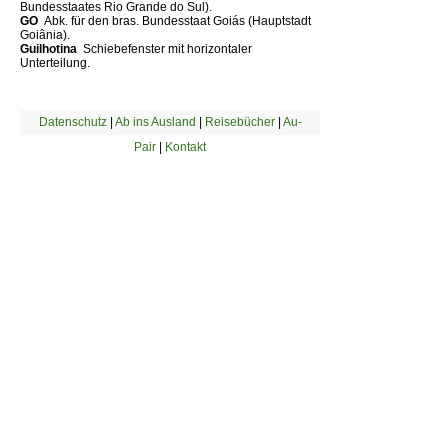
Bundesstaates Rio Grande do Sul).
GO 
Abk. für den bras. Bundesstaat Goiás (Hauptstadt
Goiânia).
Guilhotina 
Schiebefenster mit horizontaler
Unterteilung.
Datenschutz
|
Ab ins Ausland
|
Reisebücher
|
Au-
Pair
|
Kontakt