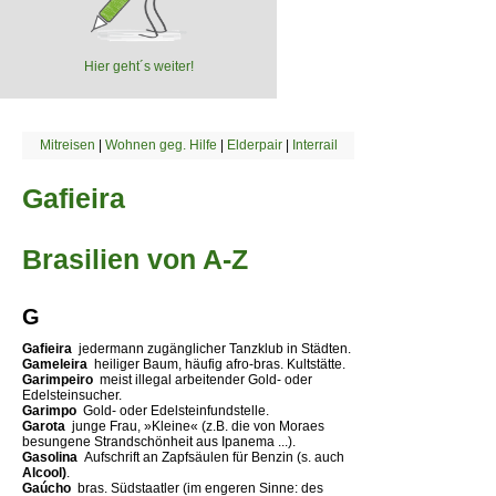
Hier geht´s weiter!
Mitreisen
|
Wohnen geg. Hilfe
|
Elderpair
|
Interrail
Gafieira
Brasilien von A-Z
G
Gafieira 
jedermann zugänglicher Tanzklub in Städten.
Gameleira 
heiliger Baum, häufig afro-bras. Kultstätte.
Garimpeiro 
meist illegal arbeitender Gold- oder
Edelsteinsucher.
Garimpo 
Gold- oder Edelsteinfundstelle.
Garota 
junge Frau, »Kleine« (z.B. die von Moraes
besungene Strandschönheit aus Ipanema ...).
Gasolina 
Aufschrift an Zapfsäulen für Benzin (s. auch
Alcool)
.
Gaúcho 
bras. Südstaatler (im engeren Sinne: des