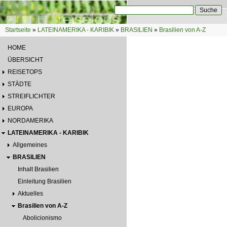
Direkt zum Inhalt
Suche
Suchformular
Startseite
»
LATEINAMERIKA - KARIBIK
»
BRASILIEN
»
Brasilien von A-Z
Sie sind hier
HOME
ÜBERSICHT
REISETOPS
STÄDTE
STREIFLICHTER
EUROPA
NORDAMERIKA
LATEINAMERIKA - KARIBIK
Allgemeines
BRASILIEN
Inhalt Brasilien
Einleitung Brasilien
Aktuelles
Brasilien von A-Z
Abolicionismo