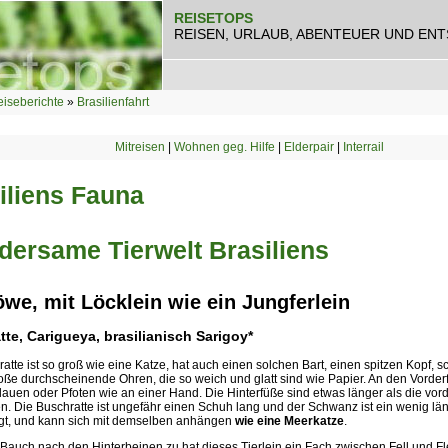
REISETOPS
REISEN, URLAUB, ABENTEUER UND EN
iseberichte
»
Brasilienfahrt
Mitreisen
|
Wohnen geg. Hilfe
|
Elderpair
|
Interrail
iliens Fauna
ersame Tierwelt Brasiliens
öwe, mit Löcklein wie ein Jungferlein
te, Carigueya, brasilianisch Sarigoy*
atte ist so groß wie eine Katze, hat auch einen solchen Bart, einen spitzen Kopf, 
ße durchscheinende Ohren, die so weich und glatt sind wie Papier. An den Vorderf
auen oder Pfoten wie an einer Hand. Die Hinterfüße sind etwas länger als die vor
. Die Buschratte ist ungefähr einen Schuh lang und der Schwanz ist ein wenig läng
gt, und kann sich mit demselben anhängen
wie eine Meerkatze
.
auch nach den Hinterbeinen zu hat dieses Tierlein ein Fach zwischen Fell und Fle