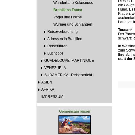
Dieses Ti
Wunderbare Kokosnuss
ein
Leugar
Hund. Es h
Brasiliens Fauna
Klauen, wo
Vögel und Fische
aschenfar
Laub, es t
Würmer und Schlangen
Toucan*
Reisevorbereitung
Der
Touc
schwärzli
Adressen in Brasilien
Reiseführer
In Westind
zum Schwan
Buchtipps
Ihre Schnä
statt der
GUADELOUPE, MARTINIQUE
VENEZUELA
SÜDAMERIKA - Reisebericht
ASIEN
AFRIKA
IMPRESSUM
Gemeinsam reisen