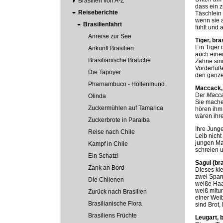
Brasilien von A-Z
dass ein z
Reiseberichte
Täschlein 
wenn sie a
Brasilienfahrt
fühlt und 
Anreise zur See
Tiger, br
Ein Tiger 
Ankunft Brasilien
auch ein
Brasilianische Bräuche
Zähne sind
Vorderfüße
Die Tapoyer
den ganzen
Pharnambuco - Höllenmund
Maccack, 
Der
Macc
Olinda
Sie machen
Zuckermühlen auf Tamarica
hören ihm
wären ihre
Zuckerbrote in Paraiba
Ihre Junge
Reise nach Chile
Leib nicht
jungen Mac
Kampf in Chile
schreien 
Ein Schatz!
Sagui (bra
Zank an Bord
Dieses kle
zwei Spann
Die Chilenen
weiße Haar
weiß mitu
Zurück nach Brasilien
einer Wei
Brasilianische Flora
sind Brot
Brasiliens Früchte
Leugart, b