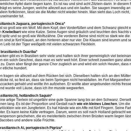
iemlicher Apfel darin liegen kann. Es ist rau und sind acht Zitzlein darin. In diesem
trägt es seine Jungen, welche allezeit aus und ein laufen. Sie saugen inwendig an 
llein fortkönnen, lässt sie die Mutter nicht wieder hinein. Man sieht das Loch nich
auseinander tut.
asilianisch Jaguara, portugiesisch Onca*
ist so groß wie ein Wolf. Mit dem Kopf, den Vorderfüßen und dem Schwanz gleicht er
en
Knebelbart
wie eine Katze. Seine Augen sind gräulich und leuchten des Nachts 
 spitz und so groß wie Wolfszähne. Die vorderen Beine sind nicht so stark wie die
n sind je fünf Klauen, an den hinteren aber nur vier. Die Klauen sind krumm und s
 Leib ist der Tiger weißgelb mit vielen schwarzen Flecklein.
brasilianisch Guariba*
acken
gibt es in Brasilien sehr viele und halten sich ihrer gemeiniglich viel beieina
 ein solch Geschrei, dass man es sehr weit hört. Einer schreit zuweilen ganz alle
 zu. Dann aber fängt der ganze Chor zugleich an und wird ein solch Heulen, dass 
r etliche hundert.
n tragen sie allezeit auf dem Rücken bei sich. Dieselben halten sich an den Mütter
 dicke ist, so fest an, dass sie beim Springen nicht herabfallen. Im
Fort Margarethen
cacken gehabt und wollte ihn aufziehen. Er wollte aber angebunden nichts fressen
und wurde voll Läuse, dass ich ihn musste wegwerfen.
silianisch), holländisch Saguin*
ine artige Tierlein ist ungefähr eine gute Spanne lang bis an den Schwanz. Dersel
en lang. Es ist der Proportion und Gestalt nach
wie ein kleines Löwchen
. Um die
löcklein wie ein Jungferlein. Es hat Hände wie ein Affe mit fünf Fingern. Seine Far
nter. Es kann keine Kälte vertragen. Darum, wenn es soll nach Holland gebracht w
besperson geschehen, die es meistenteils zwischen ihren Brüsten warm liegen läss
, Bacobes und andere süße Früchte.
rasilianisch Ai, portugiesisch Pigriza*