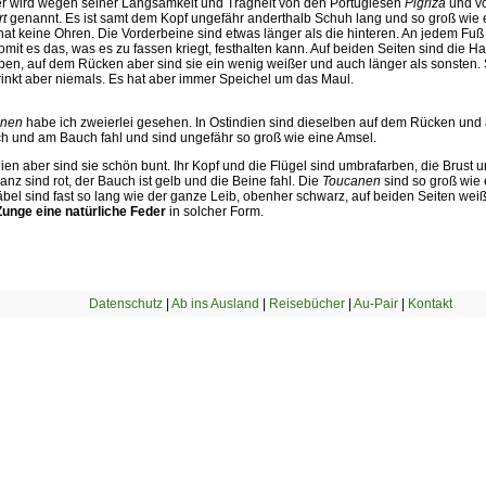
er wird wegen seiner Langsamkeit und Trägheit von den Portugiesen
Pigriza
und vo
t
genannt. Es ist samt dem Kopf ungefähr anderthalb Schuh lang und so groß wie e
at keine Ohren. Die Vorderbeine sind etwas länger als die hinteren. An jedem Fuß 
mit es das, was es zu fassen kriegt, festhalten kann. Auf beiden Seiten sind die H
ben, auf dem Rücken aber sind sie ein wenig weißer und auch länger als sonsten. 
rinkt aber niemals. Es hat aber immer Speichel um das Maul.
anen
habe ich zweierlei gesehen. In Ostindien sind dieselben auf dem Rücken und
ch und am Bauch fahl und sind ungefähr so groß wie eine Amsel.
ien aber sind sie schön bunt. Ihr Kopf und die Flügel sind umbrafarben, die Brust 
z sind rot, der Bauch ist gelb und die Beine fahl. Die
Toucanen
sind so groß wie 
bel sind fast so lang wie der ganze Leib, obenher schwarz, auf beiden Seiten wei
 Zunge eine natürliche Feder
in solcher Form.
Datenschutz
|
Ab ins Ausland
|
Reisebücher
|
Au-Pair
|
Kontakt