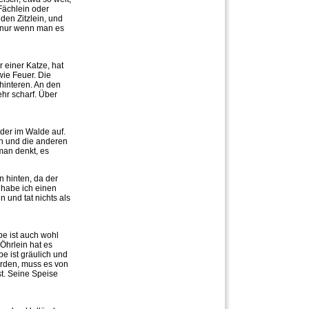
 Fächlein oder
den Zitzlein, und
t, nur wenn man es
 einer Katze, hat
wie Feuer. Die
 hinteren. An den
ehr scharf. Über
nder im Walde auf.
in und die anderen
man denkt, es
n hinten, da der
habe ich einen
 und tat nichts als
be ist auch wohl
 Öhrlein hat es
be ist gräulich und
erden, muss es von
t. Seine Speise