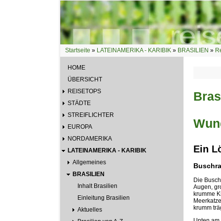
Direkt zum Inhalt
Startseite
»
LATEINAMERIKA - KARIBIK
»
BRASILIEN
»
Re
Sie sind hier
HOME
ÜBERSICHT
REISETOPS
Bras
STÄDTE
STREIFLICHTER
Wund
EUROPA
NORDAMERIKA
Ein L
LATEINAMERIKA - KARIBIK
Allgemeines
Buschrat
BRASILIEN
Die Buschr
Inhalt Brasilien
Augen, gro
krumme Kl
Einleitung Brasilien
Meerkatzen
krumm trä
Aktuelles
Unten am B