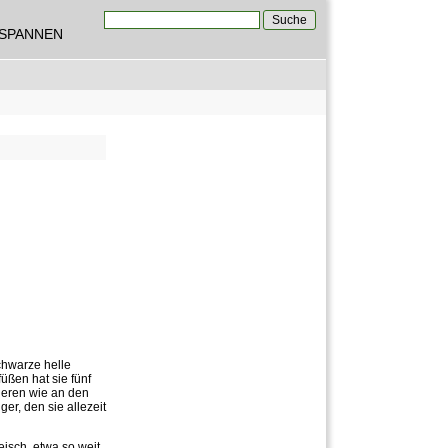
Suche
TSPANNEN
Suchformular
schwarze helle
üßen hat sie fünf
deren wie an den
er, den sie allezeit
isch, etwa so weit,