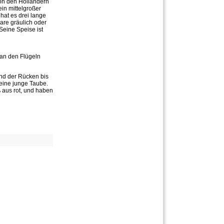
n den Holländern
in mittelgroßer
hat es drei lange
aare gräulich oder
Seine Speise ist
 an den Flügeln
und der Rücken bis
eine junge Taube.
ß aus rot, und haben