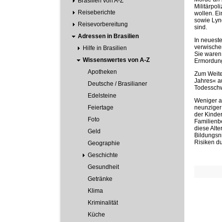
Brasilien von A-Z
Militärpo
Reiseberichte
wollen. Ei
sowie Lyn
Reisevorbereitung
sind.
Adressen in Brasilien
In neueste
verwischen
Hilfe in Brasilien
Sie waren 
Wissenswertes von A-Z
Ermordung
Apotheken
Zum Weiter
Jahres« a
Deutsche / Brasilianer
Todesschw
Edelsteine
Weniger au
Feiertage
neunziger
der Kinde
Foto
Familienbe
diese Alte
Geld
Bildungsn
Risiken du
Geographie
Geschichte
Gesundheit
Getränke
Klima
Kriminalität
Küche