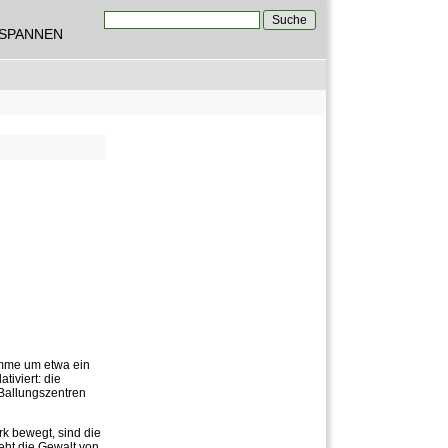
Suche
TSPANNEN
Suchformular
amme um etwa ein
tiviert: die
 Ballungszentren
rk bewegt, sind die
geht die Gewalt von