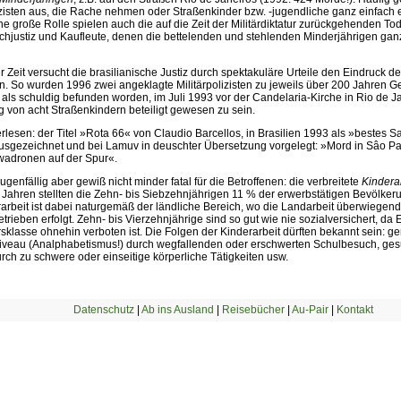
lizisten aus, die Rache nehmen oder Straßenkinder bzw. -jugendliche ganz einfach
ne große Rolle spielen auch die auf die Zeit der Militärdiktatur zurückgehenden 
chjustiz und Kaufleute, denen die bettelenden und stehlenden Minderjährigen ganz
r Zeit versucht die brasilianische Justiz durch spektakuläre Urteile den Eindruck de
. So wurden 1996 zwei angeklagte Militärpolizisten zu jeweils über 200 Jahren Gef
als schuldig befunden worden, im Juli 1993 vor der Candelaria-Kirche in Rio de Ja
 von acht Straßenkindern beteiligt gewesen zu sein.
lesen: der Titel »Rota 66« von Claudio Barcellos, in Brasilien 1993 als »bestes 
usgezeichnet und bei Lamuv in deuschter Übersetzung vorgelegt: »Mord in Sâo Pa
adronen auf der Spur«.
genfällig aber gewiß nicht minder fatal für die Betroffenen: die verbreitete
Kindera
 Jahren stellten die Zehn- bis Siebzehnjährigen 11 % der erwerbstätigen Bevölke
rarbeit ist dabei naturgemäß der ländliche Bereich, wo die Landarbeit überwiege
trieben erfolgt. Zehn- bis Vierzehnjährige sind so gut wie nie sozialversichert, da 
rsklasse ohnehin verboten ist. Die Folgen der Kinderarbeit dürften bekannt sein: g
iveau (Analphabetismus!) durch wegfallenden oder erschwerten Schulbesuch, ges
rch zu schwere oder einseitige körperliche Tätigkeiten usw.
Datenschutz
|
Ab ins Ausland
|
Reisebücher
|
Au-Pair
|
Kontakt