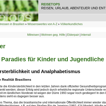
REISETOPS
REISEN, URLAUB, ABENTEUER UND EN
ressen in Brasilien
»
Wissenswertes von A-Z
»
Völkerkundliches
Mitreisen
|
Wohnen geg. Hilfe
|
Elderpair
|
Interrail
er
 Paradies für Kinder und Jugendliche
rsterblichkeit und Analphabetismus
 Realität Brasiliens
te die
Kindersterblichkeit
in den letzten Jahren dank offizieller Gesundheitsprogr
senkt werden; dieser Erfolg wird jedoch durch erhebliche regionale Unterschiede rela
eit im ländlichen
Nordeste
ist wegen der Dürre 1993 sogar noch gestiegen! In den
tens sieht es dagegen besser aus.
s Thema, das die brasilianische und internationale Öffentlichkeit immer wieder sta
Minderjährigen
, z.B. auf den Straßen Rio de Janeiros (1992: 424 Morde!). Häufig 