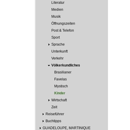
Literatur
Medien
Musik
Öffnungszeiten
Post & Telefon
Sport
Sprache
Unterkunft
Verkehr
Völkerkundliches
Brasilianer
Favelas
Mystisch
Kinder
Wirtschaft
Zeit
Reiseführer
Buchtipps
GUADELOUPE, MARTINIQUE