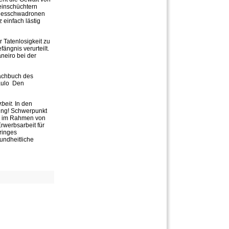
 einschüchtern
Todesschwadronen
 einfach lästig
r Tatenlosigkeit zu
ängnis verurteilt.
neiro bei der
Sachbuch des
ulo  Den
rbeit.
In den
rung! Schwerpunkt
nd im Rahmen von
Erwerbsarbeit für
eringes
undheitliche