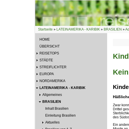
Direkt zum Inhalt
Startseite
»
LATEINAMERIKA - KARIBIK
»
BRASILIEN
»
Ad
Sie sind hier
HOME
ÜBERSICHT
REISETOPS
Kind
STÄDTE
STREIFLICHTER
Kein
EUROPA
NORDAMERIKA
Kinde
LATEINAMERIKA - KARIBIK
Allgemeines
Häßliche
BRASILIEN
Zwar konn
Inhalt Brasilien
Drittel ge
Sterblichk
Einleitung Brasilien
des Südos
Aktuelles
Ein andere
Morde an 