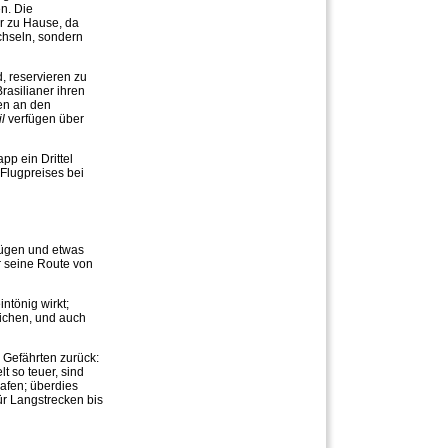
en. Die
ur zu Hause, da
chseln, sondern
d, reservieren zu
rasilianer ihren
en an den
l
verfügen über
pp ein Drittel
lugpreises bei
rfügen und etwas
r seine Route von
ntönig wirkt;
eichen, und auch
n Gefährten zurück:
lt so teuer, sind
lafen; überdies
r Langstrecken bis