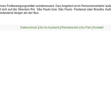
s reines Fortbewegungsmittel uninteressant. Das Angebot ist im Personenverkehr äuß
 sich auf die Strecken Rio  Sâo Paulo bzw. Sâo Paulo  Pantanal oder Brasília. A
bedeutend länger als der Bus.
Datenschutz
|
Ab ins Ausland
|
Reisebücher
|
Au-Pair
|
Kontakt