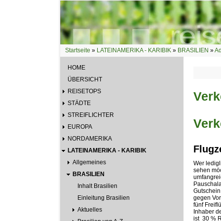
Direkt zum Inhalt
Startseite
»
LATEINAMERIKA - KARIBIK
»
BRASILIEN
»
Ad
Sie sind hier
HOME
ÜBERSICHT
REISETOPS
Verk
STÄDTE
STREIFLICHTER
Verk
EUROPA
NORDAMERIKA
Flugz
LATEINAMERIKA - KARIBIK
Allgemeines
Wer ledigl
sehen möch
BRASILIEN
umfangrei
Pauschala
Inhalt Brasilien
Gutschein
Einleitung Brasilien
gegen Vor
fünf Freif
Aktuelles
Inhaber de
ist  30 %