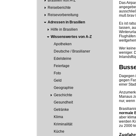
Brasilien von A-Z
Das Airpas
angegebene
Reiseberichte
ausschließ
Reisevorbereitung
muß brav b
Adressen in Brasilien
Es ist rat
lassen, au
Hilfe in Brasilien
Winterurl
Flughäfen
Wissenswertes von A-Z
weitgehen
Apotheken
Wer keinen
Deutsche / Brasilianer
weniger. D
Inlandsflü
Edelsteine
Feiertage
Buss
Foto
Dagegen is
gegen Fast
Geld
einer Sta
Geographie
Anzumerke
Geschichte
Manaus zu
nur, wenn 
Gesundheit
Brasiliani
Getränke
normale 
Klima
aber klima
werden Ki
Kriminalität
zu 2000 k
Küche
Zugfahre