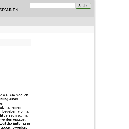
Suche
TSPANNEN
Suchformular
o viel wie möglich
ichung eines
es
hält man einen
fen begeben, wo man
chtigen zu maximal
werden erstattet.
 weit die Entfernung
en gebucht werden.