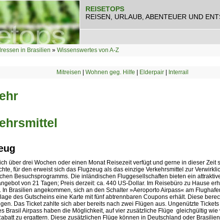
REISETOPS
REISEN, URLAUB, ABENTEUER UND EN
ressen in Brasilien
»
Wissenswertes von A-Z
Mitreisen
|
Wohnen geg. Hilfe
|
Elderpair
|
Interrail
ehr
ehrsmittel
eug
ich über drei Wochen oder einen Monat Reisezeit verfügt und gerne in dieser Zeit s
te, für den erweist sich das Flugzeug als das einzige Verkehrsmittel zur Verwirkl
chen Besuchsprogramms. Die inländischen Fluggesellschaften bieten ein attraktiv
ngebot von 21 Tagen; Preis derzeit: ca. 440 US-Dollar. Im Reisebüro zu Hause er
. In Brasilien angekommen, sich an den Schalter »Aeroporto Airpass« am Flugha
lage des Gutscheins eine Karte mit fünf abtrennbaren Coupons erhält. Diese bere
lügen. Das Ticket zahlte sich aber bereits nach zwei Flügen aus. Ungenützte Tickets 
s Brasil Airpass haben die Möglichkeit, auf vier zusätzliche Flüge  gleichgültig wie
 Rabatt zu ergattern. Diese zusätzlichen Flüge können in Deutschland oder Brasili