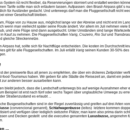
s-System ist recht flexibel, da Reservierungen storniert und erstattet werden könn
n Tarife sollte man sich erläutern lassen. Aufpassen: den Brasil-Airpass gibt´s n
lich für Ausländer gedacht. Und unterwegs darf man die Fluggesellschaft nicht we
ei einer Gesellschaft bleiben.
sam, Flüge von zu Hause aus, möglichst lange vor der Abreise und nicht erst im Lan
ch wenn man vielleicht später seine Route ändert. Vor allem im Juli nehmen viele B
aub, und viele Flüge sind dann ausgebucht. Unter Umständen sind lange Wartezeit
 in Kauf zu nehmen. Die Fluggesellschaften
Varig, Cruzeiro, Rio Sul
und
Transbrasi
d gleiche Streckennetze.
 Airpass hat, sollte sich für Nachtflüge entscheiden. Die kosten im Durchschnitt kna
ies gilt für alle Fluggesellschaften. Im Juli erläßt
Varig
seinen Kunden 30-50% des F
gen.
e
t der preiswerte Bus all jenen zu empfehlen, die über ein dickeres Zeitpolster ve
-food-Tourismus haben. Wir geben für alle Städte die Reisezeit an, damit ein jede
dt zur anderen besser ausarbeiten kann.
n bleibt jedoch, dass die Landschaft unterwegs bis auf wenige Ausnahmen eher ei
m Beispiel ist erst nach fünf oder sechs Tagen über unglaubliche Umwege zu err
der Straßenzustand es erlaubt ...
sche Busgesellschaften sind in der Regel zuverlässig und greifen auf drei Arten vo
Busse
(convencional genannt),
Schlafwagenbusse
(leitos)  letztere kommen doppe
tisiert und verfügen über lediglich siebzehn Plätze; man kann also prima darin sch
ssen und Decken gestellt  und die
executivo
genannten
Luxusbusse,
angenehm fü
m.
n ...