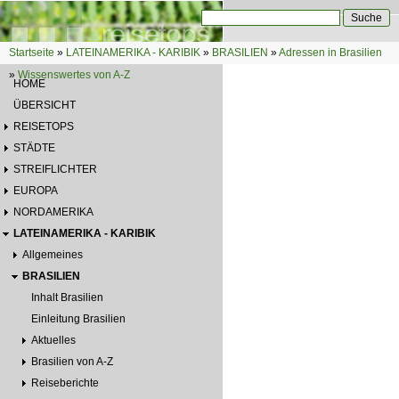
Direkt zum Inhalt
Suche
Suchformular
Startseite
»
LATEINAMERIKA - KARIBIK
»
BRASILIEN
»
Adressen in Brasilien
Sie sind hier
»
Wissenswertes von A-Z
HOME
ÜBERSICHT
REISETOPS
STÄDTE
STREIFLICHTER
EUROPA
NORDAMERIKA
LATEINAMERIKA - KARIBIK
Allgemeines
BRASILIEN
Inhalt Brasilien
Einleitung Brasilien
Aktuelles
Brasilien von A-Z
Reiseberichte