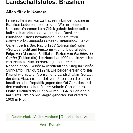
Landschaftsfotos: Brasilien
Alles für die Kamera
Filme sollte man von zu Hause mitbringen, da sie in
Brasilien bedeutend teurer sind. Wer mit seinen
Urlaubsaufnahmen kein Glück gehabt haben sollte,
halte sich an einen der zahlreichen Brasilien-
Bildbände. Unser besonderer Tipp:
Maureen
Bisilliat/Joâo Guimarâes Rosa:
»Hinterland«, Sankt
Gallen, Berlin, Sâo Paulo 1987 (Edition diá); oder:
»Sertôes  Licht und Finsternis«, eine fotografische
Folge von Maureen Bisilliat zu Texten von
Euclides da
Cunha
(Edition diá). Letzterer hat 1902 das inzwischen
von Berthold Zilly übersetzte, umfangreiche
Nationalepos »Sertôes« veröffentlicht (Krieg im Sertâo,
Suhrkamp, Frankfurt 1994). Die beiden ersten großen
Kapitel widmete er Mensch und Landschaft im Sertâo,
der dritte Abschnitt handelt vom Krieg, den die junge
brasilianische Republik gegen den Ort Canudos und
den charismatischen Führer Antonio Conselheiro
führte. Euclides da Cunha wurde 1866 in Cantagalo
bei Santa Rito do Rio Negro geboren und verstarb
1909 in Rio.
Datenschutz
|
Ab ins Ausland
|
Reisebücher
|
Au-
Pair
|
Kontakt