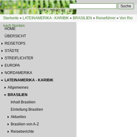
Direkt zum Inhalt
Suche
Suchformular
Startseite
»
LATEINAMERIKA - KARIBIK
»
BRASILIEN
»
Reiseführer
»
Von Rio
Sie sind hier
nach Norden
HOME
ÜBERSICHT
REISETOPS
STÄDTE
STREIFLICHTER
EUROPA
NORDAMERIKA
LATEINAMERIKA - KARIBIK
Allgemeines
BRASILIEN
Inhalt Brasilien
Einleitung Brasilien
Aktuelles
Brasilien von A-Z
Reiseberichte