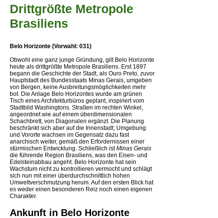
Drittgrößte Metropole
Brasiliens
Belo Horizonte (Vorwahl: 031)
Obwohl eine ganz junge Gründung, gilt Belo Horizonte
heute als drittgrößte Metropole Brasiliens. Erst 1897
begann die Geschichte der Stadt, als Ouro Preto, zuvor
Hauptstadt des Bundesstaats Minas Gerais, umgeben
von Bergen, keine Ausbreitungsmöglichkeiten mehr
bot. Die Anlage Belo Horizontes wurde am grünen
Tisch eines Architekturbüros geplant, inspiriert vom
Stadtbild Washingtons. Straßen im rechten Winkel,
angeordnet wie auf einem überdimensionalen
Schachbrett, von Diagonalen ergänzt. Die Planung
beschränkt sich aber auf die Innenstadt; Umgebung
und Vororte wachsen im Gegensatz dazu fast
anarchisch weiter, gemäß den Erfordernissen einer
stürmischen Entwicklung. Schließlich ist
Minas Gerais
die führende Region Brasiliens, was den Eisen- und
Edelsteinabbau angeht. Belo Horizonte hat sein
Wachstum nicht zu kontrollieren vermocht und schlägt
sich nun mit einer überdurchschnittlich hohen
Umweltverschmutzung herum. Auf den ersten Blick hat
es weder einen besonderen Reiz noch einen eigenen
Charakter.
Ankunft in Belo Horizonte