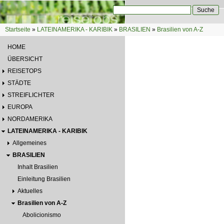
Direkt zum Inhalt
Suche
Suchformular
Startseite
»
LATEINAMERIKA - KARIBIK
»
BRASILIEN
»
Brasilien von A-Z
Sie sind hier
HOME
ÜBERSICHT
REISETOPS
STÄDTE
STREIFLICHTER
EUROPA
NORDAMERIKA
LATEINAMERIKA - KARIBIK
Allgemeines
BRASILIEN
Inhalt Brasilien
Einleitung Brasilien
Aktuelles
Brasilien von A-Z
Abolicionismo