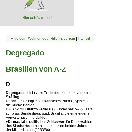
Hier geht´s weiter!
Mitreisen
|
Wohnen geg. Hilfe
|
Elderpair
|
Interrail
Degregado
Brasilien von A-Z
D
Degregado 
(hist.) zum Exil in den Kolonien verurteilter
Sträfling.
Dendé 
ursprünglich afrikanisches Palmöl, typisch für
die Küche Bahias.
DF 
Abk. für
Distrito Federal
(»Bundesbezirk«);Zusatz
zur bras. Bundeshauptstadt Brasília, die eine eigene
Verwaltungseinheit bildet.
»Diretas já!« 
politisches Schlagwort für Direktwahlen
des Staatspräsidenten in den letzten beiden Jahren
der Militärdiktatur (1983/84).