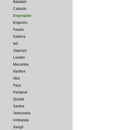
Babalaô
Caboclo
Degregado
Engenho
Favela
Gafieira
Iaô
Jagunço
Lavabo
Macumba
Narthex
Obá
Paço
Pantanal
Quilate
Samba
Telenovela
Umbanda
Xangô