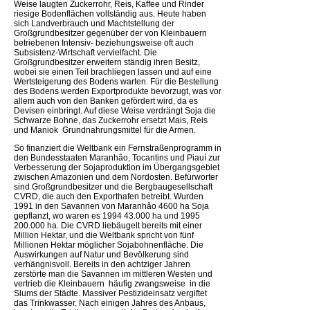
Weise laugten Zuckerrohr, Reis, Kaffee und Rinder
riesige Bodenflächen vollständig aus. Heute haben
sich Landverbrauch und Machtstellung der
Großgrundbesitzer gegenüber der von Kleinbauern
betriebenen Intensiv- beziehungsweise oft auch
Subsistenz-Wirtschaft vervielfacht. Die
Großgrundbesitzer erweitern ständig ihren Besitz,
wobei sie einen Teil brachliegen lassen und auf eine
Wertsteigerung des Bodens warten. Für die Bestellung
des Bodens werden Exportprodukte bevorzugt, was vor
allem auch von den Banken gefördert wird, da es
Devisen einbringt. Auf diese Weise verdrängt Soja die
Schwarze Bohne, das Zuckerrohr ersetzt Mais, Reis
und Maniok  Grundnahrungsmittel für die Armen.
So finanziert die Weltbank ein Fernstraßenprogramm in
den Bundesstaaten Maranhâo, Tocantins und Piauí zur
Verbesserung der Sojaproduktion im Übergangsgebiet
zwischen Amazonien und dem Nordosten. Befürworter
sind Großgrundbesitzer und die Bergbaugesellschaft
CVRD, die auch den Exporthafen betreibt. Wurden
1991 in den Savannen von Maranhâo 4600 ha Soja
gepflanzt, wo waren es 1994 43.000 ha und 1995
200.000 ha. Die CVRD liebäugelt bereits mit einer
Million Hektar, und die Weltbank spricht von fünf
Millionen Hektar möglicher Sojabohnenfläche. Die
Auswirkungen auf Natur und Bevölkerung sind
verhängnisvoll. Bereits in den achtziger Jahren
zerstörte man die Savannen im mittleren Westen und
vertrieb die Kleinbauern  häufig zwangsweise  in die
Slums der Städte. Massiver Pestizideinsatz vergiftet
das Trinkwasser. Nach einigen Jahres des Anbaus,