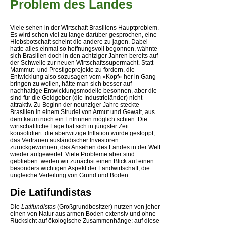
Problem des Landes
Viele sehen in der Wirtschaft Brasiliens Hauptproblem.
Es wird schon viel zu lange darüber gesprochen, eine
Hiobsbotschaft scheint die andere zu jagen. Dabei
hatte alles einmal so hoffnungsvoll begonnen, wähnte
sich Brasilien doch in den achtziger Jahren bereits auf
der Schwelle zur neuen Wirtschaftssupermacht. Statt
Mammut- und Prestigeprojekte zu fördern, die
Entwicklung also sozusagen vom »Kopf« her in Gang
bringen zu wollen, hätte man sich besser auf
nachhaltige Entwicklungsmodelle besonnen, aber die
sind für die Geldgeber (die Industrieländer) nicht
attraktiv. Zu Beginn der neunziger Jahre steckte
Brasilien in einem Strudel von Armut und Gewalt, aus
dem kaum noch ein Entrinnen möglich schien. Die
wirtschaftliche Lage hat sich in jüngster Zeit
konsolidiert: die aberwitzige Inflation wurde gestoppt,
das Vertrauen ausländischer Investoren
zurückgewonnen, das Ansehen des Landes in der Welt
wieder aufgewertet. Viele Probleme aber sind
geblieben: werfen wir zunächst einen Blick auf einen
besonders wichtigen Aspekt der Landwirtschaft, die
ungleiche Verteilung von Grund und Boden.
Die Latifundistas
Die
Latifundistas
(Großgrundbesitzer) nutzen von jeher
einen von Natur aus armen Boden extensiv und ohne
Rücksicht auf ökologische Zusammenhänge: auf diese