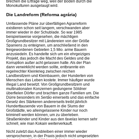
brechen die Erträge weg, weil der Boden durch die
Monokulturen ausgelaugt wird.
Die Landreform (Reforma agrária)
Umfassende Pläne zur überfälligen Agrarreform
existieren schon seit langem, verschwanden aber
immer wieder in der Schublade. So war 1985
beispielsweise vorgesehen, die mächtigen
Großgrundbesitzer mit Ländereien von der Größe
Spaniens zu enteignen, um anschließend in den
freigewordenen Gebieten 1,5 Mio. arme Bauern
anzusiedeln. Es handelte sich um ein ehrgeiziges
Projekt, das jedoch die Macht des Geldes und die
Korruption außer acht gelassen hatte. Als der Plan
dann verwirklicht werden sollte, entbrannte ein
regelrechter Kleinkrieg zwischen reichen
Landbesitzern und Kleinbauern, der Hunderten von
Menschen das Leben kostete. Immer häufiger wurde
illegal Land besetzt. Von Großgrundbesitzern und
multinationalen Konzernen gedungene Söldner
überfielen Dörfer und brachten ganze Familien um. Die
Dürre besonders im
Sertâo
einerseits und das einfache
Gesetz des Stärkeren andererseits treibt jährlich
Hunderttausende von Bauern in die Slums der
Großstädte, wo alleingelassene Kinder nur noch
kriminell werden können, um zu überleben.
Straßenkinder und Kinder aus den
favelas
lernen sehr
schnell, wie man Kokain weiterverkauft.
Nicht zuletzt das Ausbleiben einer immer wieder
versprochenen, in der Praxis jedoch nicht umgesetzten