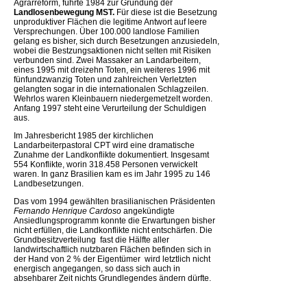
Agrarreform, führte 1984 zur Gründung der
Landlosenbewegung MST.
Für diese ist die Besetzung
unproduktiver Flächen die legitime Antwort auf leere
Versprechungen. Über 100.000 landlose Familien
gelang es bisher, sich durch Besetzungen anzusiedeln,
wobei die Bestzungsaktionen nicht selten mit Risiken
verbunden sind. Zwei Massaker an Landarbeitern,
eines 1995 mit dreizehn Toten, ein weiteres 1996 mit
fünfundzwanzig Toten und zahlreichen Verletzten
gelangten sogar in die internationalen Schlagzeilen.
Wehrlos waren Kleinbauern niedergemetzelt worden.
Anfang 1997 steht eine Verurteilung der Schuldigen
aus.
Im Jahresbericht 1985 der kirchlichen
Landarbeiterpastoral CPT wird eine dramatische
Zunahme der Landkonflikte dokumentiert. Insgesamt
554 Konflikte, worin 318.458 Personen verwickelt
waren. In ganz Brasilien kam es im Jahr 1995 zu 146
Landbesetzungen.
Das vom 1994 gewählten brasilianischen Präsidenten
Fernando Henrique Cardoso
angekündigte
Ansiedlungsprogramm konnte die Erwartungen bisher
nicht erfüllen, die Landkonflikte nicht entschärfen. Die
Grundbesitzverteilung  fast die Hälfte aller
landwirtschaftlich nutzbaren Flächen befinden sich in
der Hand von 2 % der Eigentümer  wird letztlich nicht
energisch angegangen, so dass sich auch in
absehbarer Zeit nichts Grundlegendes ändern dürfte.