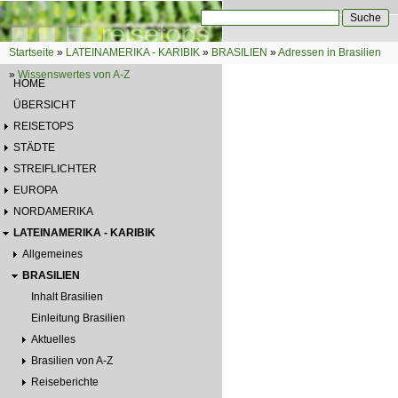
Direkt zum Inhalt
Suche
Suchformular
Startseite
»
LATEINAMERIKA - KARIBIK
»
BRASILIEN
»
Adressen in Brasilien
Sie sind hier
»
Wissenswertes von A-Z
HOME
ÜBERSICHT
REISETOPS
STÄDTE
STREIFLICHTER
EUROPA
NORDAMERIKA
LATEINAMERIKA - KARIBIK
Allgemeines
BRASILIEN
Inhalt Brasilien
Einleitung Brasilien
Aktuelles
Brasilien von A-Z
Reiseberichte