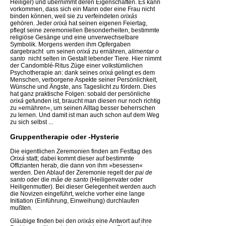
Heiliger) und übernimmt deren Eigenschaften. Es kann
vorkommen, dass sich ein Mann oder eine Frau nicht
binden können, weil sie zu verfeindeten
orixás
gehören. Jeder
orixà
hat seinen eigenen Feiertag,
pflegt seine zeremoniellen Besonderheiten, bestimmte
religiöse Gesänge und eine unverwechselbare
Symbolik. Morgens werden ihm Opfergaben
dargebracht  um seinen
orixá
zu ernähren,
alimentar o
santo 
nicht selten in Gestalt lebender Tiere. Hier nimmt
der Candomblé-Ritus Züge einer volkstümlichen
Psychotherapie an: dank seines
orixá
gelingt es dem
Menschen, verborgene Aspekte seiner Persönlichkeit,
Wünsche und Ängste, ans Tageslicht zu fördern. Dies
hat ganz praktische Folgen: sobald der persönliche
orixá
gefunden ist, braucht man diesen nur noch richtig
zu »ernähren«, um seinen Alltag besser beherrschen
zu lernen. Und damit ist man auch schon auf dem Weg
zu sich selbst ...
Gruppentherapie oder -Hysterie
Die eigentlichen Zeremonien finden am Festtag des
Orixá
statt; dabei kommt dieser auf bestimmte
Offizianten herab, die dann von ihm »besessen«
werden. Den Ablauf der Zeremonie regelt der
pai de
santo
oder die
mâe de santo
(Heiligenvater oder
Heiligenmutter). Bei dieser Gelegenheit werden auch
die Novizen eingeführt, welche vorher eine lange
Initiation (Einführung, Einweihung) durchlaufen
mußten.
Gläubige finden bei den
orixàs
eine Antwort auf ihre