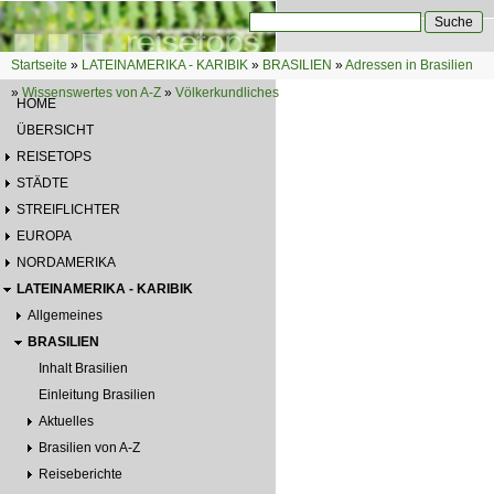
Direkt zum Inhalt
Suche
Suchformular
Startseite
»
LATEINAMERIKA - KARIBIK
»
BRASILIEN
»
Adressen in Brasilien
Sie sind hier
»
Wissenswertes von A-Z
»
Völkerkundliches
HOME
ÜBERSICHT
REISETOPS
STÄDTE
STREIFLICHTER
EUROPA
NORDAMERIKA
LATEINAMERIKA - KARIBIK
Allgemeines
BRASILIEN
Inhalt Brasilien
Einleitung Brasilien
Aktuelles
Brasilien von A-Z
Reiseberichte