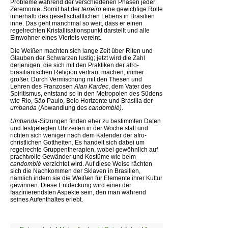
Probleme während der verschiedenen Phasen jeder
Zeremonie. Somit hat der
terreiro
eine gewichtige Rolle
innerhalb des gesellschaftlichen Lebens in Brasilien
inne. Das geht manchmal so weit, dass er einen
regelrechten Kristallisationspunkt darstellt und alle
Einwohner eines Viertels vereint.
Die Weißen machten sich lange Zeit über Riten und
Glauben der Schwarzen lustig; jetzt wird die Zahl
derjenigen, die sich mit den Praktiken der afro-
brasilianischen Religion vertraut machen, immer
größer. Durch Vermischung mit den Thesen und
Lehren des Franzosen
Alan Kardec
, dem Vater des
Spiritismus, entstand so in den Metropolen des Südens
wie Rio, Sâo Paulo, Belo Horizonte und Brasília der
umbanda
(Abwandlung des
candomblé)
.
Umbanda
-Sitzungen finden eher zu bestimmten Daten
und festgelegten Uhrzeiten in der Woche statt und
richten sich weniger nach dem Kalender der afro-
christlichen Gottheiten. Es handelt sich dabei um
regelrechte Gruppentherapien, wobei gewöhnlich auf
prachtvolle Gewänder und Kostüme wie beim
candomblé
verzichtet wird. Auf diese Weise rächten
sich die Nachkommen der Sklaven in Brasilien,
nämlich indem sie die Weißen für Elemente ihrer Kultur
gewinnen. Diese Entdeckung wird einer der
faszinierendsten Aspekte sein, den man während
seines Aufenthaltes erlebt.