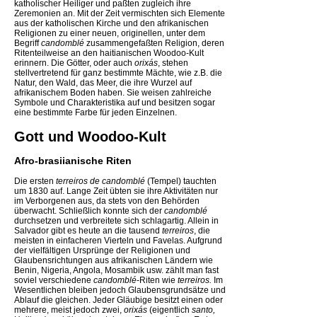
katholischer Heiliger und paßten zugleich ihre
Zeremonien an. Mit der Zeit vermischten sich Elemente
aus der katholischen Kirche und den afrikanischen
Religionen zu einer neuen, originellen, unter dem
Begriff
candomblé
zusammengefaßten Religion, deren
Ritenteilweise an den haitianischen Woodoo-Kult
erinnern. Die Götter, oder auch
orixás
, stehen
stellvertretend für ganz bestimmte Mächte, wie z.B. die
Natur, den Wald, das Meer, die ihre Wurzel auf
afrikanischem Boden haben. Sie weisen zahlreiche
Symbole und Charakteristika auf und besitzen sogar
eine bestimmte Farbe für jeden Einzelnen.
Gott und Woodoo-Kult
Afro-brasiianische Riten
Die ersten
terreiros de candomblé
(Tempel) tauchten
um 1830 auf. Lange Zeit übten sie ihre Aktivitäten nur
im Verborgenen aus, da stets von den Behörden
überwacht. Schließlich konnte sich der
candomblé
durchsetzen und verbreitete sich schlagartig. Allein in
Salvador gibt es heute an die tausend
terreiros
, die
meisten in einfacheren Vierteln und Favelas. Aufgrund
der vielfältigen Ursprünge der Religionen und
Glaubensrichtungen aus afrikanischen Ländern wie
Benin, Nigeria, Angola, Mosambik usw. zählt man fast
soviel verschiedene
candomblé
-Riten wie
terreiros.
Im
Wesentlichen bleiben jedoch Glaubensgrundsätze und
Ablauf die gleichen. Jeder Gläubige besitzt einen oder
mehrere, meist jedoch zwei,
orixás
(eigentlich
santo,