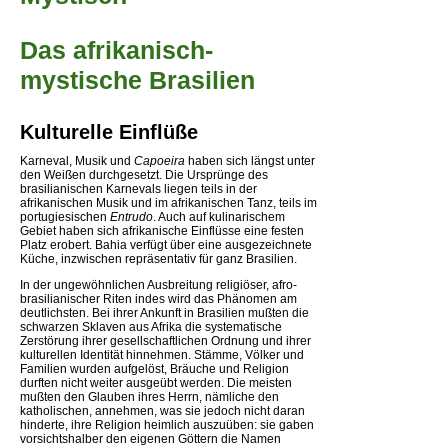
Das afrikanisch-
mystische Brasilien
Kulturelle Einflüße
Karneval, Musik und
Capoeira
haben sich längst unter
den Weißen durchgesetzt. Die Ursprünge des
brasilianischen Karnevals liegen teils in der
afrikanischen Musik und im afrikanischen Tanz, teils im
portugiesischen
Entrudo
. Auch auf kulinarischem
Gebiet haben sich afrikanische Einflüsse eine festen
Platz erobert. Bahia verfügt über eine ausgezeichnete
Küche, inzwischen repräsentativ für ganz Brasilien.
In der ungewöhnlichen Ausbreitung religiöser, afro-
brasilianischer Riten indes wird das Phänomen am
deutlichsten. Bei ihrer Ankunft in Brasilien mußten die
schwarzen Sklaven aus Afrika die systematische
Zerstörung ihrer gesellschaftlichen Ordnung und ihrer
kulturellen Identität hinnehmen. Stämme, Völker und
Familien wurden aufgelöst, Bräuche und Religion
durften nicht weiter ausgeübt werden. Die meisten
mußten den Glauben ihres Herrn, nämliche den
katholischen, annehmen, was sie jedoch nicht daran
hinderte, ihre Religion heimlich auszuüben: sie gaben
vorsichtshalber den eigenen Göttern die Namen