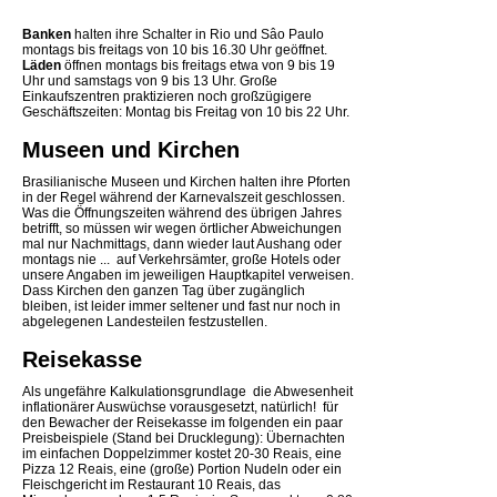
Banken
halten ihre Schalter in Rio und Sâo Paulo
montags bis freitags von 10 bis 16.30 Uhr geöffnet.
Läden
öffnen montags bis freitags etwa von 9 bis 19
Uhr und samstags von 9 bis 13 Uhr. Große
Einkaufszentren praktizieren noch großzügigere
Geschäftszeiten: Montag bis Freitag von 10 bis 22 Uhr.
Museen und Kirchen
Brasilianische Museen und Kirchen halten ihre Pforten
in der Regel während der Karnevalszeit geschlossen.
Was die Öffnungszeiten während des übrigen Jahres
betrifft, so müssen wir wegen örtlicher Abweichungen 
mal nur Nachmittags, dann wieder laut Aushang oder
montags nie ...  auf Verkehrsämter, große Hotels oder
unsere Angaben im jeweiligen Hauptkapitel verweisen.
Dass Kirchen den ganzen Tag über zugänglich
bleiben, ist leider immer seltener und fast nur noch in
abgelegenen Landesteilen festzustellen.
Reisekasse
Als ungefähre Kalkulationsgrundlage  die Abwesenheit
inflationärer Auswüchse vorausgesetzt, natürlich!  für
den Bewacher der Reisekasse im folgenden ein paar
Preisbeispiele (Stand bei Drucklegung): Übernachten
im einfachen Doppelzimmer kostet 20-30 Reais, eine
Pizza 12 Reais, eine (große) Portion Nudeln oder ein
Fleischgericht im Restaurant 10 Reais, das