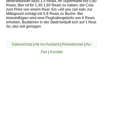
Mineralwasser dazu 1,5 Reais, im Supermarkt nur 0,80
Reais; Bier ist für 1,30-1,60 Reais zu haben, die Cola
zum Preis von einem Real. Ein »All you can eat« zur
Mittagszeit schlägt mit 5-6 Reais zu Buche. Bei
Inlandsflügen wird eine Flughafengebühr von 6 Reais
erhoben, Busfahren in der Stadt beläuft sich auf 1 Real.
So, das soll genügen.
Datenschutz
|
Ab ins Ausland
|
Reisebücher
|
Au-
Pair
|
Kontakt