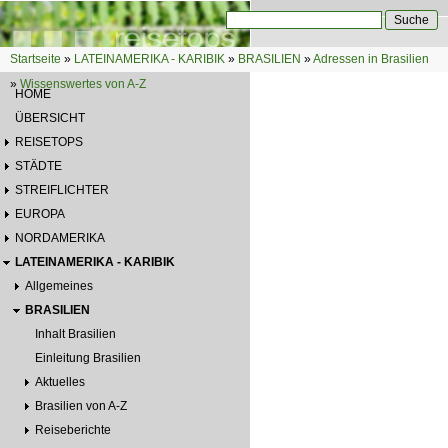
Direkt zum Inhalt
Suche
Suchformular
Startseite
»
LATEINAMERIKA - KARIBIK
»
BRASILIEN
»
Adressen in Brasilien
Sie sind hier
»
Wissenswertes von A-Z
HOME
ÜBERSICHT
REISETOPS
STÄDTE
STREIFLICHTER
EUROPA
NORDAMERIKA
LATEINAMERIKA - KARIBIK
Allgemeines
BRASILIEN
Inhalt Brasilien
Einleitung Brasilien
Aktuelles
Brasilien von A-Z
Reiseberichte