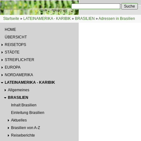
Direkt zum Inhalt
Suche
Suchformular
Startseite
»
LATEINAMERIKA - KARIBIK
»
BRASILIEN
»
Adressen in Brasilien
Sie sind hier
HOME
ÜBERSICHT
REISETOPS
STÄDTE
STREIFLICHTER
EUROPA
NORDAMERIKA
LATEINAMERIKA - KARIBIK
Allgemeines
BRASILIEN
Inhalt Brasilien
Einleitung Brasilien
Aktuelles
Brasilien von A-Z
Reiseberichte