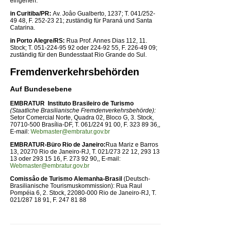
eingehen:
in Curitiba/PR:
Av. Joâo Gualberto, 1237; T. 041/252-
49 48, F. 252-23 21; zuständig für Paraná und Santa
Catarina.
in Porto Alegre/RS:
Rua Prof. Annes Dias 112, 11.
Stock; T. 051-224-95 92 oder 224-92 55, F. 226-49 09;
zuständig für den Bundesstaat Rio Grande do Sul.
Fremdenverkehrsbehörden
Auf Bundesebene
EMBRATUR  Instituto Brasileiro de Turismo
(Staatliche Brasilianische Fremdenverkehrsbehörde):
Setor Comercial Norte, Quadra 02, Bloco G, 3. Stock,
70710-500 Brasília-DF, T. 061/224 91 00, F. 323 89 36,,
E-mail:
Webmaster@embratur.gov.br
EMBRATUR-Büro Rio de Janeiro:
Rua Mariz e Barros
13, 20270 Rio de Janeiro-RJ, T. 021/273 22 12, 293 13
13 oder 293 15 16, F. 273 92 90,, E-mail:
Webmaster@embratur.gov.br
Comissâo de Turismo Alemanha-Brasil
(Deutsch-
Brasilianische Tourismuskommission): Rua Raul
Pompéia 6, 2. Stock, 22080-000 Rio de Janeiro-RJ, T.
021/287 18 91, F. 247 81 88