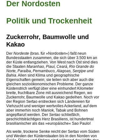
Der Nordosten
Politik und Trockenheit
Zuckerrohr, Baumwolle und
Kakao
Der
Nordeste
(bras. für »Nordosten«) faßt neun
Bundesstaaten zusammen, die sich über 3.500 km an
der Küste entlangziehen. Von West nach Ost sind dies
die Staaten
Maranhao, Piauí, Ceará, Rio Grande do
Norte, Paraíba, Pernambuco, Alagoas, Sergipe und
Bahia
. Allen sind Klima und geographische
Eigenschaften gemein; sie teilen sich aber auch die
gleichen sozioökonomischen Probleme. Der ganze
Küstenstrich verfügt über eine einhundert Kilometer
breite, fruchtbare Zone mit ausreichend Regen, wo
Zuckerrohr, Baumwolle und Kakao gedeihen. Noch vor
der Region Sertao erstrecken sich Ländereien für
Viehzucht und weniger wertvolles Ackerland, auf dem
aber immerhin noch Maniok, Tabak und Bohnen
angepflanzt werden. Der
Sertao
schließlich,
geschichtsträchtiges Herz Brasiliens, ist hundertmal
brasilianischer als das »europäische« Sao Paulo!
Als weite, trockene Senke reicht der Sertao vom Süden
und Westen der Küstenstaaten bis in den Norden von