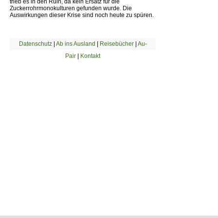
trieb es in den Ruin, da kein Ersatz für die
Zuckerrohrmonokulturen gefunden wurde. Die
Auswirkungen dieser Krise sind noch heute zu spüren.
Datenschutz
|
Ab ins Ausland
|
Reisebücher
|
Au-
Pair
|
Kontakt