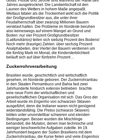
Goiás. Flüsse und Ströme sind während der Hälfte des
Jahres ausgetrocknet. Die Landwirtschaft ist den
Launen des Wetters in hohem Maße angepaßt.
Weitaus fataler als die Trockenheit wirkt sich die Politik
der Großgrundbesitzer aus, die unter ihrer
Feudalherrschaft über zwanzig Millionen Bauern
versklavt halten. Die Probleme im
Nordeste
beruhen
also keineswegs auf einem Mangel an Grund und
Boden: nur vier Prozent Großgrundbesitzer
(Latifundiários)
teilen sich siebzig Prozent des Bodens!
Noch mehr (traurige) Zahlen: über sechzig Prozent
Analphabeten, drei Viertel der Bauern verdienen um
die fünfzig Mark im Monat, die Kindersterblichkeit
beläuft sich auf über fünfzehn Prozent ...
Zuckerrohrverarbeitung
Brasilien wurde, geschichtlich und wirtschaftlich
gesehen, im Nordeste geboren. Der Zuckerrohranbau 
in den Staaten Pernambuco und Bahia fast zwei
Jahrhunderte hindurch extensiv betrieben  brachte
eine neue Form der wirtschaftlichen und
gesellschaftlichen Organisation mit sich. Das Gros der
Arbeit wurde im
Engenho
von schwarzen Sklaven
ausgeführt, denn die Indianer waren nicht genügend
widerstandsfähig. Die
Pretos
(schwarze Sklaven)
lebten unter unvorstellbar schweren und elenden
Bedingungen. Besser wurden die Mischlinge
behandelt, die
Mulatos
, denen man technische und
weniger beschwerliche Aufgaben zuteilte. Im 19.
Jahrhundert begann der Süden Brasiliens mit dem
Zuckerrohranbau, die Kurse fielen und viele
Engenhos