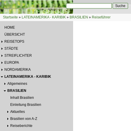
Direkt zum Inhalt
Suche
Suchformular
Startseite
»
LATEINAMERIKA - KARIBIK
»
BRASILIEN
»
Reiseführer
Sie sind hier
HOME
ÜBERSICHT
REISETOPS
STÄDTE
STREIFLICHTER
EUROPA
NORDAMERIKA
LATEINAMERIKA - KARIBIK
Allgemeines
BRASILIEN
Inhalt Brasilien
Einleitung Brasilien
Aktuelles
Brasilien von A-Z
Reiseberichte