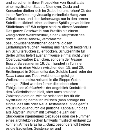
und sprechen in ihren Prospekten von Brasília als
einer mystischen Stadt ... Niemeyer, Costa und
Konsorten dürften sich im Grabe herumdrehen! Ob der
in der Bevölkerung virusartig verbreitete Hang zum
Okkultismus  und dies keineswegs nur in den armen
Satellitenstädten!  eine seelische Spätfolge verfehlten
Städtebaus ist? Wir neigen stark zu dieser Annahme.
Das ganze Geschwafel von Brasília als einem
»magischen Weltzentrum«, einer »Hauptstadt des
dritten Jahrtausends«, verbrämt mit
pseudowissenschaftlichen oder religiösen
Erklärungsversuchen, vermag uns nämlich bestenfalls
ein Schulterzucken zu entlocken. Schützenhilfe für
derlei Unfug liefert ausnahmweise einmal nicht unser
Oberquacksalber Dänicken, sondern der
Heilige
Bosco
, Salesianer im 19. Jahrhundert in Turin  er
schaute in einer Vision zwischen dem 15. und 20.
Breitengrad in Südamerika das Gelobte Land  oder der
Dalai Lama
aus Tibet, welcher das geistige
Weltenzentrum kurzerhand in die Steppe Goías
verlegte. Zitiert werden ferner die seherischen
Fähigkeiten
Kubitscheks
, der angeblich Kontakt mit
den Außerirdischen hielt, aber auch ominöse
Zahlenspielereien, wie sie seit alters her für die
Mystifizierung herhalten müssen (man schlage nur
einmal das Alte oder Neue Testament auf): da geht´s
kreuz und quer durch die jüdische Kabbala und das
alte Ägypten, nur um mit Gewalt die Zahl der
Stockwerke irgendeines Gebäudes oder die Nummer
eines architektonischen Entwurfs mystisch erklären zu
können. Armes Brasília ... Ganz besonders toll treiben
es die Esoteriker, Geisterseher und