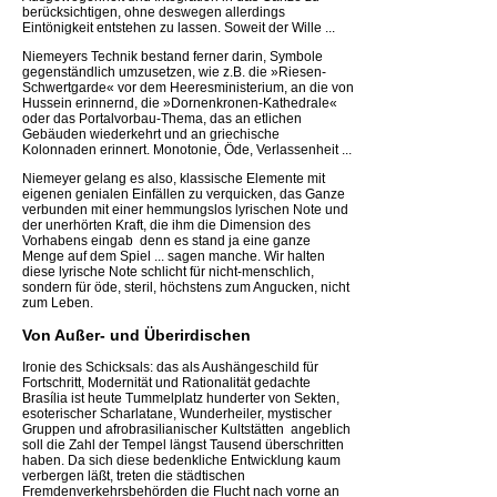
berücksichtigen, ohne deswegen allerdings
Eintönigkeit entstehen zu lassen. Soweit der Wille ...
Niemeyers Technik bestand ferner darin, Symbole
gegenständlich umzusetzen, wie z.B. die »Riesen-
Schwertgarde« vor dem Heeresministerium, an die von
Hussein erinnernd, die »Dornenkronen-Kathedrale«
oder das Portalvorbau-Thema, das an etlichen
Gebäuden wiederkehrt und an griechische
Kolonnaden erinnert. Monotonie, Öde, Verlassenheit ...
Niemeyer gelang es also, klassische Elemente mit
eigenen genialen Einfällen zu verquicken, das Ganze
verbunden mit einer hemmungslos lyrischen Note und
der unerhörten Kraft, die ihm die Dimension des
Vorhabens eingab  denn es stand ja eine ganze
Menge auf dem Spiel ... sagen manche. Wir halten
diese lyrische Note schlicht für nicht-menschlich,
sondern für öde, steril, höchstens zum Angucken, nicht
zum Leben.
Von Außer- und Überirdischen
Ironie des Schicksals: das als Aushängeschild für
Fortschritt, Modernität und Rationalität gedachte
Brasília ist heute Tummelplatz hunderter von Sekten,
esoterischer Scharlatane, Wunderheiler, mystischer
Gruppen und afrobrasilianischer Kultstätten  angeblich
soll die Zahl der Tempel längst Tausend überschritten
haben. Da sich diese bedenkliche Entwicklung kaum
verbergen läßt, treten die städtischen
Fremdenverkehrsbehörden die Flucht nach vorne an