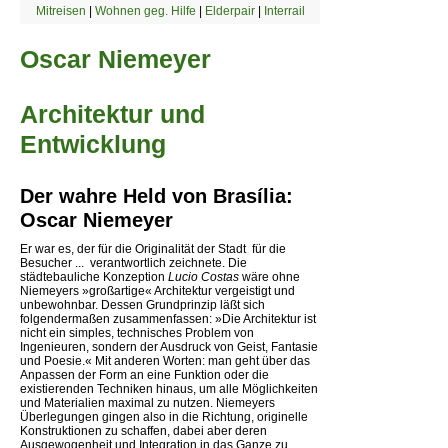
Mitreisen
|
Wohnen geg. Hilfe
|
Elderpair
|
Interrail
Oscar Niemeyer
Architektur und
Entwicklung
Der wahre Held von Brasília:
Oscar Niemeyer
Er war es, der für die Originalität der Stadt  für die
Besucher ...  verantwortlich zeichnete. Die
städtebauliche Konzeption
Lucio Costas
wäre ohne
Niemeyers »großartige« Architektur vergeistigt und
unbewohnbar. Dessen Grundprinzip läßt sich
folgendermaßen zusammenfassen: »Die Architektur ist
nicht ein simples, technisches Problem von
Ingenieuren, sondern der Ausdruck von Geist, Fantasie
und Poesie.« Mit anderen Worten: man geht über das
Anpassen der Form an eine Funktion oder die
existierenden Techniken hinaus, um alle Möglichkeiten
und Materialien maximal zu nutzen. Niemeyers
Überlegungen gingen also in die Richtung, originelle
Konstruktionen zu schaffen, dabei aber deren
Ausgewogenheit und Integration in das Ganze zu