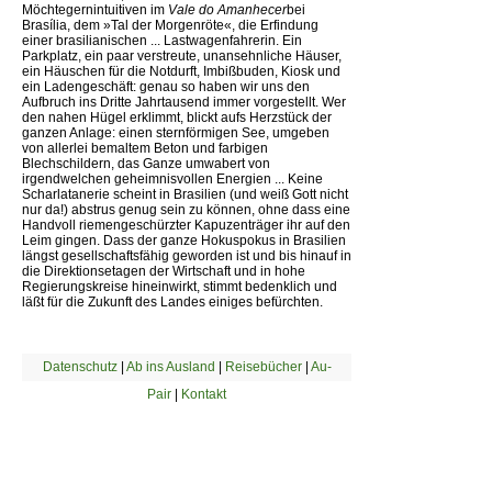
Möchtegernintuitiven im
Vale do Amanhecer
bei
Brasília, dem »Tal der Morgenröte«, die Erfindung
einer brasilianischen ... Lastwagenfahrerin. Ein
Parkplatz, ein paar verstreute, unansehnliche Häuser,
ein Häuschen für die Notdurft, Imbißbuden, Kiosk und
ein Ladengeschäft: genau so haben wir uns den
Aufbruch ins Dritte Jahrtausend immer vorgestellt. Wer
den nahen Hügel erklimmt, blickt aufs Herzstück der
ganzen Anlage: einen sternförmigen See, umgeben
von allerlei bemaltem Beton und farbigen
Blechschildern, das Ganze umwabert von
irgendwelchen geheimnisvollen Energien ... Keine
Scharlatanerie scheint in Brasilien (und weiß Gott nicht
nur da!) abstrus genug sein zu können, ohne dass eine
Handvoll riemengeschürzter Kapuzenträger ihr auf den
Leim gingen. Dass der ganze Hokuspokus in Brasilien
längst gesellschaftsfähig geworden ist und bis hinauf in
die Direktionsetagen der Wirtschaft und in hohe
Regierungskreise hineinwirkt, stimmt bedenklich und
läßt für die Zukunft des Landes einiges befürchten.
Datenschutz
|
Ab ins Ausland
|
Reisebücher
|
Au-
Pair
|
Kontakt