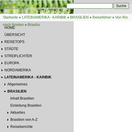
Direkt zum Inhalt
Suche
Suchformular
Startseite
»
LATEINAMERIKA - KARIBIK
»
BRASILIEN
»
Reiseführer
»
Von Rio
Sie sind hier
nach Norden
»
Brasilia
HOME
ÜBERSICHT
REISETOPS
STÄDTE
STREIFLICHTER
EUROPA
NORDAMERIKA
LATEINAMERIKA - KARIBIK
Allgemeines
BRASILIEN
Inhalt Brasilien
Einleitung Brasilien
Aktuelles
Brasilien von A-Z
Reiseberichte