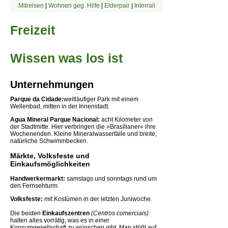
Mitreisen
|
Wohnen geg. Hilfe
|
Elderpair
|
Interrail
Freizeit
Wissen was los ist
Unternehmungen
Parque da Cidade:
weitläufiger Park mit einem
Wellenbad, mitten in der Innenstadt.
Agua Mineral Parque Nacional:
acht Kilometer von
der Stadtmitte. Hier verbringen die »Brasílianer« ihre
Wochenenden. Kleine Mineralwasserfälle und breite,
natürliche Schwimmbecken.
Märkte, Volksfeste und
Einkaufsmöglichkeiten
Handwerkermarkt:
samstags und sonntags rund um
den Fernsehturm.
Volksfeste:
mit Kostümen in der letzten Juniwoche.
Die beiden
Einkaufszentren
(Centros comerciais)
halten alles vorrätig, was es in einer
Konsumgesellschaft zu wünschen gibt. Man stößt auf