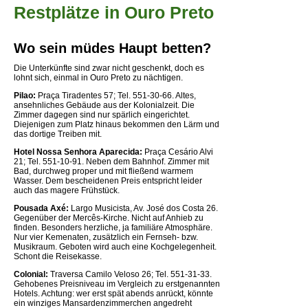
Restplätze in Ouro Preto
Wo sein müdes Haupt betten?
Die Unterkünfte sind zwar nicht geschenkt, doch es
lohnt sich, einmal in Ouro Preto zu nächtigen.
Pilao:
Praça Tiradentes 57; Tel. 551-30-66. Altes,
ansehnliches Gebäude aus der Kolonialzeit. Die
Zimmer dagegen sind nur spärlich eingerichtet.
Diejenigen zum Platz hinaus bekommen den Lärm und
das dortige Treiben mit.
Hotel Nossa Senhora Aparecida:
Praça Cesário Alvi
21; Tel. 551-10-91. Neben dem Bahnhof. Zimmer mit
Bad, durchweg proper und mit fließend warmem
Wasser. Dem bescheidenen Preis entspricht leider
auch das magere Frühstück.
Pousada Axé:
Largo Musicista, Av. José dos Costa 26.
Gegenüber der Mercês-Kirche. Nicht auf Anhieb zu
finden. Besonders herzliche, ja familiäre Atmosphäre.
Nur vier Kemenaten, zusätzlich ein Fernseh- bzw.
Musikraum. Geboten wird auch eine Kochgelegenheit.
Schont die Reisekasse.
Colonial:
Traversa Camilo Veloso 26; Tel. 551-31-33.
Gehobenes Preisniveau im Vergleich zu erstgenannten
Hotels. Achtung: wer erst spät abends anrückt, könnte
ein winziges Mansardenzimmerchen angedreht