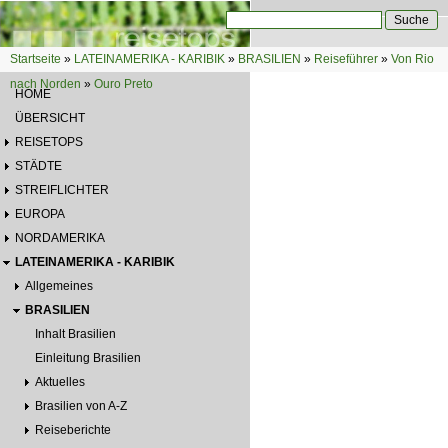
Direkt zum Inhalt
Suche
Suchformular
Startseite
»
LATEINAMERIKA - KARIBIK
»
BRASILIEN
»
Reiseführer
»
Von Rio
Sie sind hier
nach Norden
»
Ouro Preto
HOME
ÜBERSICHT
REISETOPS
STÄDTE
STREIFLICHTER
EUROPA
NORDAMERIKA
LATEINAMERIKA - KARIBIK
Allgemeines
BRASILIEN
Inhalt Brasilien
Einleitung Brasilien
Aktuelles
Brasilien von A-Z
Reiseberichte