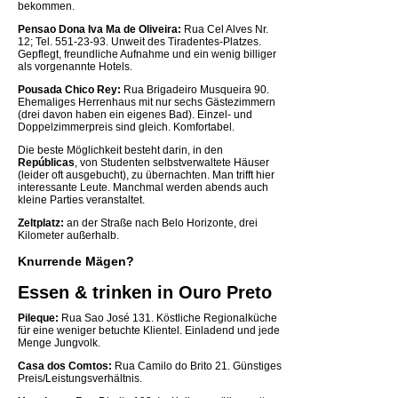
bekommen.
Pensao Dona Iva Ma de Oliveira:
Rua Cel Alves Nr.
12; Tel. 551-23-93. Unweit des Tiradentes-Platzes.
Gepflegt, freundliche Aufnahme und ein wenig billiger
als vorgenannte Hotels.
Pousada Chico Rey:
Rua Brigadeiro Musqueira 90.
Ehemaliges Herrenhaus mit nur sechs Gästezimmern
(drei davon haben ein eigenes Bad). Einzel- und
Doppelzimmerpreis sind gleich. Komfortabel.
Die beste Möglichkeit besteht darin, in den
Repúblicas
, von Studenten selbstverwaltete Häuser
(leider oft ausgebucht), zu übernachten. Man trifft hier
interessante Leute. Manchmal werden abends auch
kleine Parties veranstaltet.
Zeltplatz:
an der Straße nach Belo Horizonte, drei
Kilometer außerhalb.
Knurrende Mägen?
Essen & trinken in Ouro Preto
Pileque:
Rua Sao José 131. Köstliche Regionalküche
für eine weniger betuchte Klientel. Einladend und jede
Menge Jungvolk.
Casa dos Comtos:
Rua Camilo do Brito 21. Günstiges
Preis/Leistungsverhältnis.