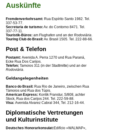
Auskünfte
Fremdenverkehrsamt:
Rua Espírito Santo 1982. Tel.
337-53-77.
Secretaria de turismo:
Av. do Contorno 8471. Tel.
337-77-11.
Touristik-Büros:
am Flughafen und an der
Rodoviária
.
Touring Club do Brasil:
Av. Brasil 1505. Tel. 222-88-66.
Post & Telefon
Postamt:
Avenida A. Perra 1270 und Rua Paraná,
Ecke Rua Dos Carijos.
Telefon:
Tamoios 311 (in der Stadtmitte) und an der
Rodoviária
.
Geldangelegenheiten
Banco do Brasil:
Rua Rio de Janeiro, zwischen Rua
Támoios und Rua dos Túpis.
American Express:
Kontik Franstur, S/808, achter
Stock, Rua dos Carijos 244. Tel. 222-59-88.
Visa:
Avenida Alvarez Cabral 344, Tel. 212-16-44.
Diplomatische Vertretungen
und Kulturinstitute
Deutsches Honorarkonsulat:
Edifício »WALMAP«,