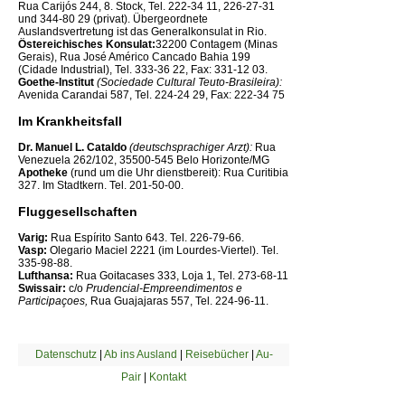
Rua Carijós 244, 8. Stock, Tel. 222-34 11, 226-27-31
und 344-80 29 (privat). Übergeordnete
Auslandsvertretung ist das Generalkonsulat in Rio.
Östereichisches Konsulat:
32200 Contagem (Minas
Gerais), Rua José Américo Cancado Bahia 199
(Cidade Industrial), Tel. 333-36 22, Fax: 331-12 03.
Goethe-Institut
(Sociedade Cultural Teuto-Brasileira):
Avenida Carandai 587, Tel. 224-24 29, Fax: 222-34 75
Im Krankheitsfall
Dr. Manuel L. Cataldo
(deutschsprachiger Arzt):
Rua
Venezuela 262/102, 35500-545 Belo Horizonte/MG
Apotheke
(rund um die Uhr dienstbereit): Rua Curitibia
327. Im Stadtkern. Tel. 201-50-00.
Fluggesellschaften
Varig:
Rua Espírito Santo 643. Tel. 226-79-66.
Vasp:
Olegario Maciel 2221 (im Lourdes-Viertel). Tel.
335-98-88.
Lufthansa:
Rua Goitacases 333, Loja 1, Tel. 273-68-11
Swissair:
c/o
Prudencial-Empreendimentos e
Participaçoes,
Rua Guajajaras 557, Tel. 224-96-11.
Datenschutz
|
Ab ins Ausland
|
Reisebücher
|
Au-
Pair
|
Kontakt