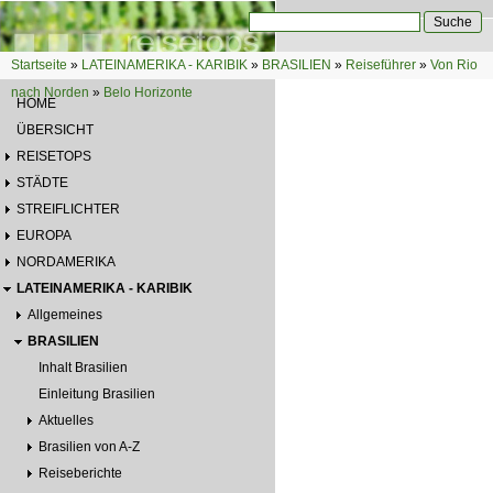
Direkt zum Inhalt
Suche
Suchformular
Startseite
»
LATEINAMERIKA - KARIBIK
»
BRASILIEN
»
Reiseführer
»
Von Rio
Sie sind hier
nach Norden
»
Belo Horizonte
HOME
ÜBERSICHT
REISETOPS
STÄDTE
STREIFLICHTER
EUROPA
NORDAMERIKA
LATEINAMERIKA - KARIBIK
Allgemeines
BRASILIEN
Inhalt Brasilien
Einleitung Brasilien
Aktuelles
Brasilien von A-Z
Reiseberichte