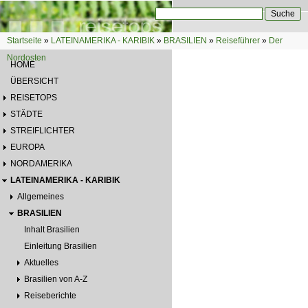
Direkt zum Inhalt
Suche
Suchformular
Startseite
»
LATEINAMERIKA - KARIBIK
»
BRASILIEN
»
Reiseführer
»
Der
Sie sind hier
Nordosten
HOME
ÜBERSICHT
REISETOPS
STÄDTE
STREIFLICHTER
EUROPA
NORDAMERIKA
LATEINAMERIKA - KARIBIK
Allgemeines
BRASILIEN
Inhalt Brasilien
Einleitung Brasilien
Aktuelles
Brasilien von A-Z
Reiseberichte