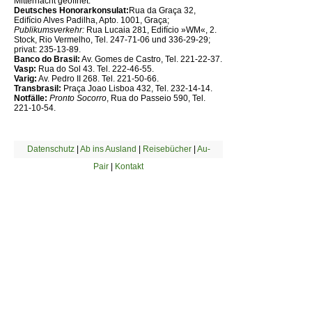
Mitternacht geöffnet.
Deutsches Honorarkonsulat:
Rua da Graça 32,
Edifício Alves Padilha, Apto. 1001, Graça;
Publikumsverkehr:
Rua Lucaia 281, Edifício »WM«, 2.
Stock, Rio Vermelho, Tel. 247-71-06 und 336-29-29;
privat: 235-13-89.
Banco do Brasil:
Av. Gomes de Castro, Tel. 221-22-37.
Vasp:
Rua do Sol 43. Tel. 222-46-55.
Varig:
Av. Pedro II 268. Tel. 221-50-66.
Transbrasil:
Praça Joao Lisboa 432, Tel. 232-14-14.
Notfälle:
Pronto Socorro
, Rua do Passeio 590, Tel.
221-10-54.
Datenschutz
|
Ab ins Ausland
|
Reisebücher
|
Au-
Pair
|
Kontakt