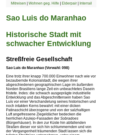
Mitreisen
|
Wohnen geg. Hilfe
|
Elderpair
|
Interrail
Sao Luis do Maranhao
Historische Stadt mit
schwacher Entwicklung
Streßfreie Gesellschaft
Sao Luis do Maranhao (Vorwahl: 098)
Eine trotz ihrer knapp 700.000 Einwohner nach wie vor
bezaubernde Kolonialstadt, die wegen ihrer
abgeschiedenen geographischen Lage im äußersten
Norden Brasiliens lange Zeit ein unbeachtetes Dasein
fristete. Indes: die schwach ausgeprägte industrielle
Entwicklung und das Abgeschnittensein haben Sao
Luís vor einer Verschandelung seines historischen und
noch intakten Kerns bewahrt: mit einer dicken
Patinaschicht überzogene und von der salzhaltigen
Luft angefressene Ziegeldächer bedecken die
herrlichen Azulejo-Fassaden der
Sobradoes
(Bürgerhäuser). In den zur Küste hin abfallenden
Straßen dieser vor sich hin schlummernden und von
der Vergangenheit träumenden Stadt lassen sich die