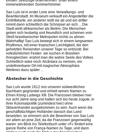
tollsten Streifzüge unternehmen  unter einem
immerwährenden Sommerhimmel.
Sao Luís ist in erster Linie eine Verwaltungs- und
Beamtenstadt. Im Museum verkauft ein Angestellter die
Eintrittskarte, ein anderer reißt sie ab und ein dritter
nimmt dann schließlich die Schnipsel an sich ... Die
Stadt wirkt afrikanischer als Belém. Die Menschen
geben sich leutselig und freundlich und scheinen vom
Streß brasilianischer Metropolen nichts zu ahnen.
Wahrhaftig! Sao Luís bewegt sich in einem langsamen
Rhythmus, mit einer tropischen Leichtigkeit, die den
gehetzten Reisenden unserer Tage so entzückt. Bei
volkstümlichen Festen  sie suchen in Brasilien
ihresgleichen  erahnt man die wahre Seele des Volkes.
Schließlich wäre noch
Alcântara
zu nennen, ein
undefinierbarer Ort mit magischer Atmosphäre.
Weiteres dazu später ...
Abstecher in die Geschichte
Sao Luís wurde 1612 von unseren südwestlichen
Nachbarn gegründet und erhielt seinen Namen zu
Ehren König Ludwigs XIII. Die Franzosen blieben hier
nur acht Jahre lang und halten sich bis heute zugute, in
ihrer Kolonialpolitik (zumindest hier) ohne
Sklavenhandel ausgekommen zu sein. Auch wenn die
geschäftstüchtigen Holländer danach das Land
besetzten, so erinnern sich die Bewohner von Sao Luís
vor allem an jene Zeit, da die Franzosen gegenwärtig
waren: ein Blick ins Telefonbuch unter »F« fördert eine
ganze Reihe von França-Namen zu Tage, und dann