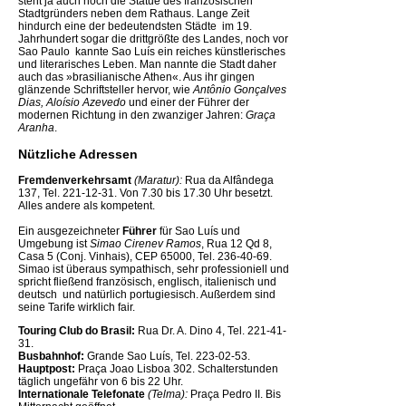
steht ja auch noch die Statue des französischen
Stadtgründers neben dem Rathaus. Lange Zeit
hindurch eine der bedeutendsten Städte  im 19.
Jahrhundert sogar die drittgrößte des Landes, noch vor
Sao Paulo  kannte Sao Luís ein reiches künstlerisches
und literarisches Leben. Man nannte die Stadt daher
auch das »brasilianische Athen«. Aus ihr gingen
glänzende Schriftsteller hervor, wie
Antônio Gonçalves
Dias, Aloísio Azevedo
und einer der Führer der
modernen Richtung in den zwanziger Jahren:
Graça
Aranha
.
Nützliche Adressen
Fremdenverkehrsamt
(Maratur):
Rua da Alfândega
137, Tel. 221-12-31. Von 7.30 bis 17.30 Uhr besetzt.
Alles andere als kompetent.
Ein ausgezeichneter
Führer
für Sao Luís und
Umgebung ist
Simao Cirenev Ramos
, Rua 12 Qd 8,
Casa 5 (Conj. Vinhais), CEP 65000, Tel. 236-40-69.
Simao ist überaus sympathisch, sehr professioniell und
spricht fließend französisch, englisch, italienisch und
deutsch  und natürlich portugiesisch. Außerdem sind
seine Tarife wirklich fair.
Touring Club do Brasil:
Rua Dr. A. Dino 4, Tel. 221-41-
31.
Busbahnhof:
Grande Sao Luís, Tel. 223-02-53.
Hauptpost:
Praça Joao Lisboa 302. Schalterstunden
täglich ungefähr von 6 bis 22 Uhr.
Internationale Telefonate
(Telma):
Praça Pedro II. Bis