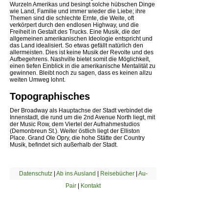
Wurzeln Amerikas und besingt solche hübschen Dinge
wie Land, Familie und immer wieder die Liebe; ihre
Themen sind die schlechte Ernte, die Weite, oft
verkörpert durch den endlosen Highway, und die
Freiheit in Gestalt des Trucks. Eine Musik, die der
allgemeinen amerikanischen Ideologie entspricht und
das Land idealisiert. So etwas gefällt natürlich den
allermeisten. Dies ist keine Musik der Revolte und des
Aufbegehrens. Nashville bietet somit die Möglichkeit,
einen tiefen Einblick in die amerikanische Mentalität zu
gewinnen. Bleibt noch zu sagen, dass es keinen allzu
weiten Umweg lohnt.
Topographisches
Der Broadway als Hauptachse der Stadt verbindet die
Innenstadt, die rund um die 2nd Avenue North liegt, mit
der Music Row, dem Viertel der Aufnahmestudios
(Demonbreun St.). Weiter östlich liegt der Elliston
Place. Grand Ole Opry, die hohe Stätte der Country
Musik, befindet sich außerhalb der Stadt.
Datenschutz
|
Ab ins Ausland
|
Reisebücher
|
Au-
Pair
|
Kontakt