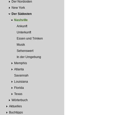
Der Nordosten
New York
Der Südosten
Nashville
Ankunft
Unterkunft
Essen und Trinken
Musik
Sehenswert
In der Umgebung
Memphis
Atlanta
Savannah
Louisiana
Florida
Texas
Wörterbuch
Aktuelles
Buchtipps