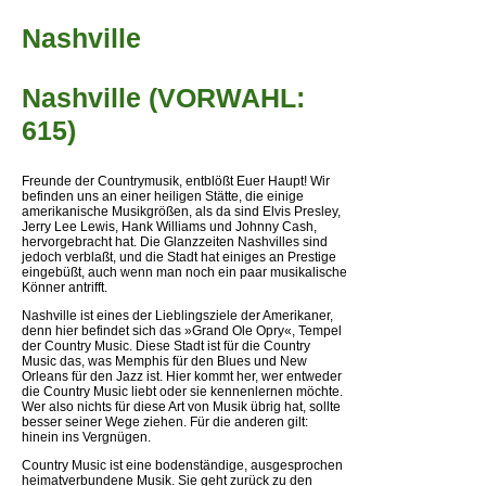
Nashville
Nashville (VORWAHL:
615)
Freunde der Countrymusik, entblößt Euer Haupt! Wir
befinden uns an einer heiligen Stätte, die einige
amerikanische Musikgrößen, als da sind Elvis Presley,
Jerry Lee Lewis, Hank Williams und Johnny Cash,
hervorgebracht hat. Die Glanzzeiten Nashvilles sind
jedoch verblaßt, und die Stadt hat einiges an Prestige
eingebüßt, auch wenn man noch ein paar musikalische
Könner antrifft.
Nashville ist eines der Lieblingsziele der Amerikaner,
denn hier befindet sich das »Grand Ole Opry«, Tempel
der Country Music. Diese Stadt ist für die Country
Music das, was Memphis für den Blues und New
Orleans für den Jazz ist. Hier kommt her, wer entweder
die Country Music liebt oder sie kennenlernen möchte.
Wer also nichts für diese Art von Musik übrig hat, sollte
besser seiner Wege ziehen. Für die anderen gilt:
hinein ins Vergnügen.
Country Music ist eine bodenständige, ausgesprochen
heimatverbundene Musik. Sie geht zurück zu den