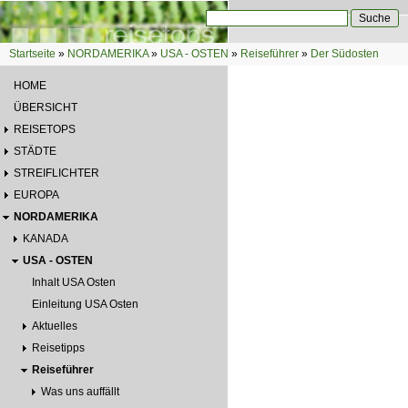
Direkt zum Inhalt
Suche
Suchformular
Startseite
»
NORDAMERIKA
»
USA - OSTEN
»
Reiseführer
»
Der Südosten
Sie sind hier
HOME
ÜBERSICHT
REISETOPS
STÄDTE
STREIFLICHTER
EUROPA
NORDAMERIKA
KANADA
USA - OSTEN
Inhalt USA Osten
Einleitung USA Osten
Aktuelles
Reisetipps
Reiseführer
Was uns auffällt