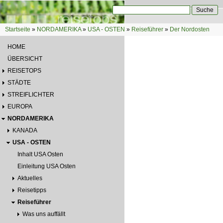
Direkt zum Inhalt
Suche
Suchformular
Startseite
»
NORDAMERIKA
»
USA - OSTEN
»
Reiseführer
»
Der Nordosten
Sie sind hier
HOME
ÜBERSICHT
REISETOPS
STÄDTE
STREIFLICHTER
EUROPA
NORDAMERIKA
KANADA
USA - OSTEN
Inhalt USA Osten
Einleitung USA Osten
Aktuelles
Reisetipps
Reiseführer
Was uns auffällt