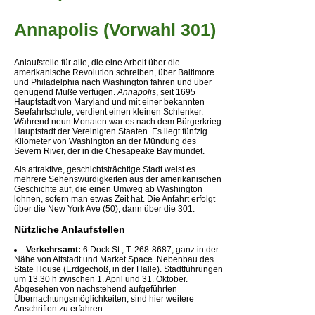
Annapolis (Vorwahl 301)
Anlaufstelle für alle, die eine Arbeit über die
amerikanische Revolution schreiben, über Baltimore
und Philadelphia nach Washington fahren und über
genügend Muße verfügen.
Annapolis
, seit 1695
Hauptstadt von Maryland und mit einer bekannten
Seefahrtschule, verdient einen kleinen Schlenker.
Während neun Monaten war es nach dem Bürgerkrieg
Hauptstadt der Vereinigten Staaten. Es liegt fünfzig
Kilometer von Washington an der Mündung des
Severn River, der in die Chesapeake Bay mündet.
Als attraktive, geschichtsträchtige Stadt weist es
mehrere Sehenswürdigkeiten aus der amerikanischen
Geschichte auf, die einen Umweg ab Washington
lohnen, sofern man etwas Zeit hat. Die Anfahrt erfolgt
über die New York Ave (50), dann über die 301.
Nützliche Anlaufstellen
Verkehrsamt:
6 Dock St., T. 268-8687, ganz in der
Nähe von Altstadt und Market Space. Nebenbau des
State House (Erdgechoß, in der Halle). Stadtführungen
um 13.30 h zwischen 1. April und 31. Oktober.
Abgesehen von nachstehend aufgeführten
Übernachtungsmöglichkeiten, sind hier weitere
Anschriften zu erfahren.