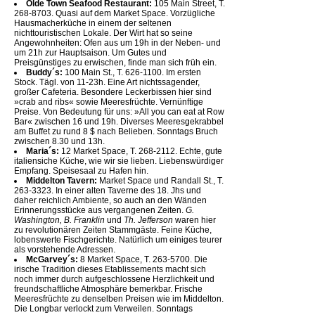
Olde Town Seafood Restaurant:
105 Main Street, T.
268-8703. Quasi auf dem Market Space. Vorzügliche
Hausmacherküche in einem der seltenen
nichttouristischen Lokale. Der Wirt hat so seine
Angewohnheiten: Ofen aus um 19h in der Neben- und
um 21h zur Hauptsaison. Um Gutes und
Preisgünstiges zu erwischen, finde man sich früh ein.
Buddy´s:
100 Main St., T. 626-1100. Im ersten
Stock. Tägl. von 11-23h. Eine Art nichtssagender,
großer Cafeteria. Besondere Leckerbissen hier sind
»crab and ribs« sowie Meeresfrüchte. Vernünftige
Preise. Von Bedeutung für uns: »All you can eat at Row
Bar« zwischen 16 und 19h. Diverses Meeresgekrabbel
am Buffet zu rund 8 $ nach Belieben. Sonntags Bruch
zwischen 8.30 und 13h.
Maria´s:
12 Market Space, T. 268-2112. Echte, gute
italiensiche Küche, wie wir sie lieben. Liebenswürdiger
Empfang. Speisesaal zu Hafen hin.
Middelton Tavern:
Market Space und Randall St., T.
263-3323. In einer alten Taverne des 18. Jhs und
daher reichlich Ambiente, so auch an den Wänden
Erinnerungsstücke aus vergangenen Zeiten.
G.
Washington, B. Franklin
und
Th. Jefferson
waren hier
zu revolutionären Zeiten Stammgäste. Feine Küche,
lobenswerte Fischgerichte. Natürlich um einiges teurer
als vorstehende Adressen.
McGarvey´s:
8 Market Space, T. 263-5700. Die
irische Tradition dieses Etablissements macht sich
noch immer durch aufgeschlossene Herzlichkeit und
freundschaftliche Atmosphäre bemerkbar. Frische
Meeresfrüchte zu denselben Preisen wie im Middelton.
Die Longbar verlockt zum Verweilen. Sonntags