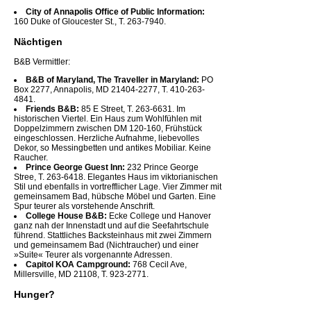
City of Annapolis Office of Public Information:
160 Duke of Gloucester St., T. 263-7940.
Nächtigen
B&B Vermittler:
B&B of Maryland, The Traveller in Maryland:
PO
Box 2277, Annapolis, MD 21404-2277, T. 410-263-
4841.
Friends B&B:
85 E Street, T. 263-6631. Im
historischen Viertel. Ein Haus zum Wohlfühlen mit
Doppelzimmern zwischen DM 120-160, Frühstück
eingeschlossen. Herzliche Aufnahme, liebevolles
Dekor, so Messingbetten und antikes Mobiliar. Keine
Raucher.
Prince George Guest Inn:
232 Prince George
Stree, T. 263-6418. Elegantes Haus im viktorianischen
Stil und ebenfalls in vortrefflicher Lage. Vier Zimmer mit
gemeinsamem Bad, hübsche Möbel und Garten. Eine
Spur teurer als vorstehende Anschrift.
College House B&B:
Ecke College und Hanover
ganz nah der Innenstadt und auf die Seefahrtschule
führend. Stattliches Backsteinhaus mit zwei Zimmern
und gemeinsamem Bad (Nichtraucher) und einer
»Suite« Teurer als vorgenannte Adressen.
Capitol KOA Campground:
768 Cecil Ave,
Millersville, MD 21108, T. 923-2771.
Hunger?