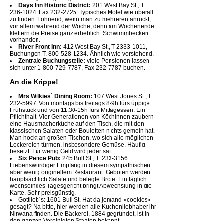
Days Inn Historic District:
201 West Bay St., T.
236-1024, Fax 232-2725. Typisches Motel wie überall
zu finden. Lohnend, wenn man zu mehreren anrückt,
vor allem während der Woche, denn am Wochenende
klettern die Preise ganz erheblich. Schwimmbecken
vorhanden.
River Front Inn:
412 West Bay St., T 2333-1011,
Buchungen T. 800-528-1234. Ähnlich wie vorstehend.
Zentrale Buchungstelle:
viele Pensionen lassen
sich unter 1-800-729-7787, Fax 232-7787 buchen.
An die Krippe!
Mrs Wilkies´ Dining Room:
107 West Jones St., T.
232-5997. Von montags bis freitags 8-9h fürs üppige
Frühstück und von 11.30-15h fürs Mittagessen. Ein
Pflichthalt! Vier Generationen von Köchinnen zaubern
eine Hausmacherküche auf den Tisch, die mit den
klassischen Salaten oder Bouletten nichts gemein hat.
Man hockt an großen Tischen, wo sich alle möglichen
Leckereien türmen, insbesondere Gemüse. Häufig
besetzt. Für wenig Geld wird jeder satt.
Six Pence Pub:
245 Bull St., T. 233-3156.
Liebenswürdiger Empfang in diesem sympathischen
aber wenig originellem Restaurant. Geboten werden
hauptsächlich Salate und belegte Brote. Ein täglich
wechselndes Tagesgericht bringt Abwechslung in die
Karte. Sehr preisgünstig.
Gottlieb´s: 1601 Bull St. Hat da jemand »cookies«
gesagt? Na bitte, hier werden alle Kuchenliebhaber ihr
Nirwana finden. Die Bäckerei, 1884 gegründet, ist in
den ganzen Vereinigten Staaten bekannt.