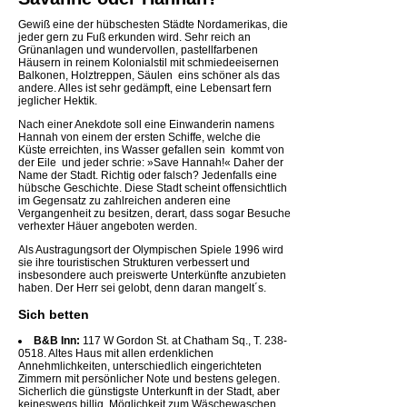
Gewiß eine der hübschesten Städte Nordamerikas, die
jeder gern zu Fuß erkunden wird. Sehr reich an
Grünanlagen und wundervollen, pastellfarbenen
Häusern in reinem Kolonialstil mit schmiedeeisernen
Balkonen, Holztreppen, Säulen  eins schöner als das
andere. Alles ist sehr gedämpft, eine Lebensart fern
jeglicher Hektik.
Nach einer Anekdote soll eine Einwanderin namens
Hannah von einem der ersten Schiffe, welche die
Küste erreichten, ins Wasser gefallen sein  kommt von
der Eile  und jeder schrie: »Save Hannah!« Daher der
Name der Stadt. Richtig oder falsch? Jedenfalls eine
hübsche Geschichte. Diese Stadt scheint offensichtlich
im Gegensatz zu zahlreichen anderen eine
Vergangenheit zu besitzen, derart, dass sogar Besuche
verhexter Häuer angeboten werden.
Als Austragungsort der Olympischen Spiele 1996 wird
sie ihre touristischen Strukturen verbessert und
insbesondere auch preiswerte Unterkünfte anzubieten
haben. Der Herr sei gelobt, denn daran mangelt´s.
Sich betten
B&B Inn:
117 W Gordon St. at Chatham Sq., T. 238-
0518. Altes Haus mit allen erdenklichen
Annehmlichkeiten, unterschiedlich eingerichteten
Zimmern mit persönlicher Note und bestens gelegen.
Sicherlich die günstigste Unterkunft in der Stadt, aber
keineswegs billig. Möglichkeit zum Wäschewaschen.