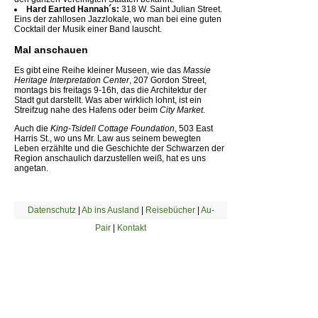
Hard Earted Hannah´s:
318 W. Saint Julian Street.
Eins der zahllosen Jazzlokale, wo man bei eine guten
Cocktail der Musik einer Band lauscht.
Mal anschauen
Es gibt eine Reihe kleiner Museen, wie das
Massie
Heritage Interpretation Center
, 207 Gordon Street,
montags bis freitags 9-16h, das die Architektur der
Stadt gut darstellt. Was aber wirklich lohnt, ist ein
Streifzug nahe des Hafens oder beim
City Market
.
Auch die
King-Tsidell Cottage Foundation
, 503 East
Harris St., wo uns Mr. Law aus seinem bewegten
Leben erzählte und die Geschichte der Schwarzen der
Region anschaulich darzustellen weiß, hat es uns
angetan.
Datenschutz
|
Ab ins Ausland
|
Reisebücher
|
Au-
Pair
|
Kontakt