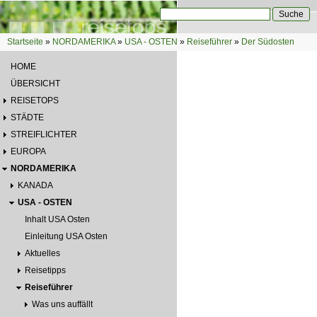
Direkt zum Inhalt
Suche
Suchformular
Startseite
»
NORDAMERIKA
»
USA - OSTEN
»
Reiseführer
»
Der Südosten
Sie sind hier
HOME
ÜBERSICHT
REISETOPS
STÄDTE
STREIFLICHTER
EUROPA
NORDAMERIKA
KANADA
USA - OSTEN
Inhalt USA Osten
Einleitung USA Osten
Aktuelles
Reisetipps
Reiseführer
Was uns auffällt