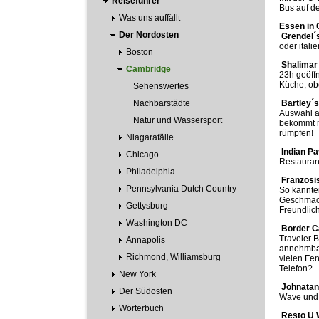
Reiseführer
Bus auf d
Was uns auffällt
Essen in
Der Nordosten
 Grendel
oder ital
Boston
 Shalima
Cambridge
23h geöffn
Küche, obe
Sehenswertes
Nachbarstädte
 Bartley´
Auswahl a
Natur und Wassersport
bekommt m
rümpfen!
Niagarafälle
 Indian Pa
Chicago
Restauran
Philadelphia
 Französ
Pennsylvania Dutch Country
So kannte
Geschmack
Gettysburg
Freundlich
Washington DC
 Border C
Traveler 
Annapolis
annehmbar
Richmond, Williamsburg
vielen Fe
Telefon?
New York
 Johnatan
Der Südosten
Wave und 
Wörterbuch
 Resto U