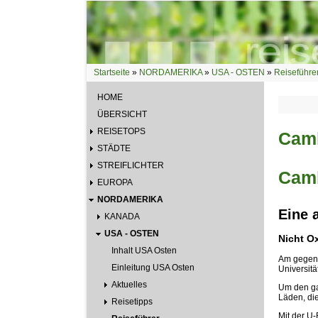
Direkt zum Inhalt
Startseite
»
NORDAMERIKA
»
USA - OSTEN
»
Reiseführe
Sie sind hier
HOME
ÜBERSICHT
REISETOPS
Cam
STÄDTE
STREIFLICHTER
Cam
EUROPA
NORDAMERIKA
Eine 
KANADA
USA - OSTEN
Nicht Ox
Inhalt USA Osten
Am gegenü
Einleitung USA Osten
Universit
Aktuelles
Um den gan
Läden, die
Reisetipps
Mit der U