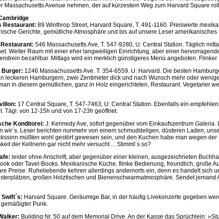
er Massachusetts Avenue nehmen, der auf kürzestem Weg zum Harvard Square roll
 Cambridge
´s Restaurant:
89 Winthrop Street, Harvard Square, T. 491-1160. Preiswerte mexika
ienische Gerichte, gemütliche Atmosphäre und bis auf unsere Leser amerikanisches
r Restaurant:
546 Massachusetts Ave, T. 547-9280, U: Central Station. Täglich mitt
et. Weiter Raum mit einer eher langweiligen Einrichtung, aber einer hervorragend
ndrein bezahlbar. Mittags wird ein merklich günstigeres Menü angeboten. Flinker 
s Burger:
1246 Massachussetts Ave. T. 354-6559. U: Harvard. Die besten Hamburg
n leckeren Hamburgern, zwei Zentimeter dick und nach Wunsch mehr oder wenige
an in diesem gemütlichen, ganz in Holz eingerichteten, Restaurant. Vegetarier w
villon:
17 Central Square, T. 547-7463, U: Central Station. Ebenfalls ein empfehle
t. Tägl. von 12-15h und von 17-23h geöffnet.
ische Konditorei:
J. Kennedy Ave, sofort gegenüber vom Einkaufszentrum
Galeria
.
n wir´s. Leser berichten nunmehr von einem schmuddeligen, düsteren Laden, uns
ssinn müßten wohl gestört gewesen sein, und den Kuchen habe man wegen der u
keit der Kellnerin gar nicht mehr versucht ... Stimmt´s so?
afe:
leider ohne Anschrift, aber gegenüber einer kleinen, ausgezeichneten Buch
Book oder Tavel-Books. Mexikanische Küche, flinke Bedienung, freundlich, große A
e Preise. Ruheliebende kehren allerdings andernorts ein, denn es handelt sich 
nsterplätzen, großen Holztischen und Bienenschwarmatmosphäre. Sendet jemand A
 Swift´s:
Harvard Square. Geräumige Bar, in der häufig Livekonzerte gegeben we
gemäßigter Punk.
 Walker:
Building Nr. 50 auf dem Memorial Drive. An der Kasse das Sprüchlein:
»St