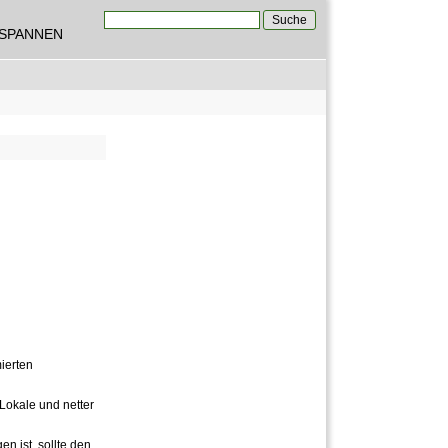
Suche
TSPANNEN
Suchformular
ierten
Lokale und netter
n ist, sollte den