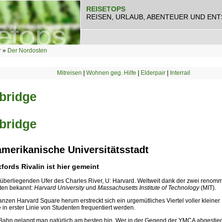
REISETOPS
REISEN, URLAUB, ABENTEUER UND EN
r
»
Der Nordosten
Mitreisen
|
Wohnen geg. Hilfe
|
Elderpair
|
Interrail
bridge
bridge
amerikanische Universitätsstadt
fords Rivalin ist hier gemeint
berliegenden Ufer des Charles River, U: Harvard. Weltweit dank der zwei renomm
äten bekannt:
Harvard University
und
Massachusetts Institute of Technology
(MIT).
zen Harvard Square herum erstreckt sich ein urgemütliches Viertel voller kleiner 
 in erster Linie von Studenten frequentiert werden.
-Bahn gelangt man natürlich am besten hin. Wer in der Gegend der YMCA abgestiege