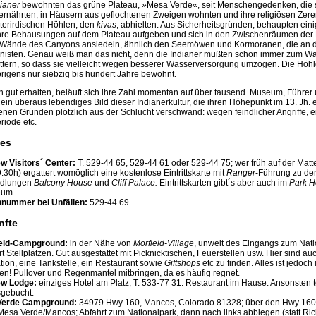
ianer
bewohnten das grüne Plateau, »Mesa Verde«, seit Menschengedenken, die 
ernährten, in Häusern aus geflochtenen Zweigen wohnten und ihre religiösen Zer
terirdischen Höhlen, den
kivas
, abhielten. Aus Sicherheitsgründen, behaupten ein
hre Behausungen auf dem Plateau aufgeben und sich in den Zwischenräumen der
 Wände des Canyons ansiedeln, ähnlich den Seemöwen und Kormoranen, die an d
e nisten. Genau weiß man das nicht, denn die Indianer mußten schon immer zum Wa
ettern, so dass sie vielleicht wegen besserer Wasserversorgung umzogen. Die H
rigens nur siebzig bis hundert Jahre bewohnt.
h gut erhalten, beläuft sich ihre Zahl momentan auf über tausend. Museum, Führer
ein überaus lebendiges Bild dieser Indianerkultur, die ihren Höhepunkt im 13. Jh. 
nen Gründen plötzlich aus der Schlucht verschwand: wegen feindlicher Angriffe, e
riode etc.
hes
ew Visitors´ Center:
T. 529-44 65, 529-44 61 oder 529-44 75; wer früh auf der Matt
.30h) ergattert womöglich eine kostenlose Eintrittskarte mit
Ranger
-Führung zu den
edlungen
Balcony House
und
Cliff Palace.
Eintrittskarten gibt´s aber auch im
Park H
um.
nnummer bei Unfällen:
529-44 69
nfte
eld-Campground:
in der Nähe von
Morfield-Village
, unweit des Eingangs zum Nati
t Stellplätzen. Gut ausgestattet mit Picknicktischen, Feuerstellen usw. Hier sind au
ion, eine Tankstelle, ein Restaurant sowie
Giftshops
etc zu finden. Alles ist jedoch
en! Pullover und Regenmantel mitbringen, da es häufig regnet.
ew Lodge:
einziges Hotel am Platz; T. 533-77 31. Restaurant im Hause. Ansonsten t
gebucht.
Verde Campground:
34979 Hwy 160, Mancos, Colorado 81328; über den Hwy 160 
Mesa Verde/Mancos; Abfahrt zum Nationalpark, dann nach links abbiegen (statt Ri