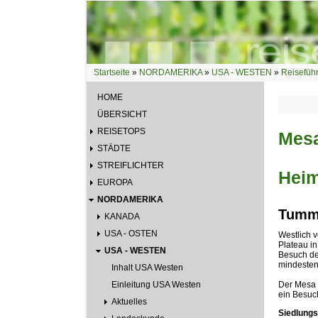
Direkt zum Inhalt
Startseite
»
NORDAMERIKA
»
USA - WESTEN
»
Reisefüh
Sie sind hier
HOME
ÜBERSICHT
REISETOPS
Mesa
STÄDTE
STREIFLICHTER
Heim
EUROPA
NORDAMERIKA
Tumme
KANADA
USA - OSTEN
Westlich 
Plateau i
USA - WESTEN
Besuch de
mindestens
Inhalt USA Westen
Einleitung USA Westen
Der Mesa V
ein Besuch
Aktuelles
Siedlung