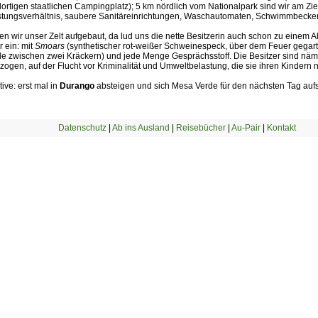
rtigen staatlichen Campingplatz); 5 km nördlich vom Nationalpark sind wir am Zie
istungsverhältnis, saubere Sanitäreinrichtungen, Waschautomaten, Schwimmbecke
en wir unser Zelt aufgebaut, da lud uns die nette Besitzerin auch schon zu einem
 ein: mit
Smoars
(synthetischer rot-weißer Schweinespeck, über dem Feuer gegart
e zwischen zwei Kräckern) und jede Menge Gesprächsstoff. Die Besitzer sind näm
zogen, auf der Flucht vor Kriminalität und Umweltbelastung, die sie ihren Kindern 
tive: erst mal in
Durango
absteigen und sich Mesa Verde für den nächsten Tag auf
Datenschutz
|
Ab ins Ausland
|
Reisebücher
|
Au-Pair
|
Kontakt