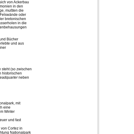
sich von Ackerbau
emonien in den
ige, mußten die
 Felswände oder
er bretonischen
sserholen in die
öhlenbehausungen
 und Bücher
erlebte und aus
iner
e steht (so zwischen
 historischen
eadquarter
neben
onalpark, mit
ch eine
 im Winter
euer und fast
von Cortez in
chtung Nationalpark