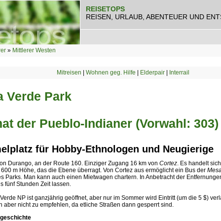
REISETOPS
REISEN, URLAUB, ABENTEUER UND EN
rer
»
Mittlerer Westen
Mitreisen
|
Wohnen geg. Hilfe
|
Elderpair
|
Interrail
 Verde Park
at der Pueblo-Indianer (Vorwahl: 303)
lplatz für Hobby-Ethnologen und Neugierige
von Durango, an der Route 160. Einziger Zugang 16 km von
Cortez
. Es handelt sic
n 600 m Höhe, das die Ebene überragt. Von Cortez aus ermöglicht ein Bus der
Mesa
s Parks. Man kann auch einen Mietwagen chartern. In Anbetracht der Entfernungen
 fünf Stunden Zeit lassen.
erde NP ist ganzjährig geöffnet, aber nur im Sommer wird Eintritt (um die 5 $) verla
 aber nicht zu empfehlen, da etliche Straßen dann gesperrt sind.
sgeschichte