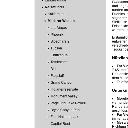
Landeskunde
Puebloind
und Jagd 
Reiseführer
runden un
Kalifornien
Pueblos i
sogar der
Mittlerer Westen
Steilküst
Felsen kl
Las Vegas
wurden üb
Phoenix
Erstaunlic
Biosphäre 2
entwerfen 
verschiede
Tucson
Trockenpe
Chiricahua
Nützlic
Tombstone
Far Vi
Bisbee
7.45 und 9
Höhlensi
Flagstaff
dem Muse
Telefo
Grand Canyon
Indianerreservate
Unterkü
Monument Valley
Morefi
vierhunder
Page und Lake Powell
Rangerstat
Bryce Canyon Park
geschloss
Far Vi
Zion Nationalpark
immer aus
Mesa 
Capitol Reef
Richtung 