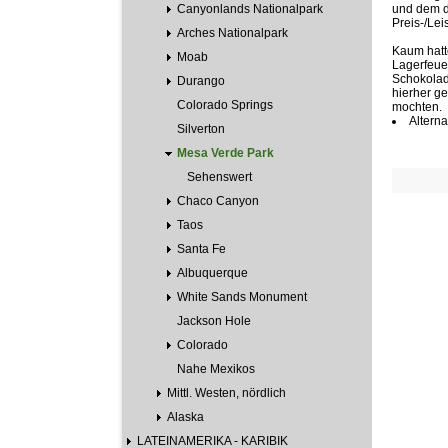
Canyonlands Nationalpark
und dem do
Preis-/Le
Arches Nationalpark
Kaum hatt
Moab
Lagerfeuer
Schokolad
Durango
hierher ge
Colorado Springs
mochten.
Alterna
Silverton
Mesa Verde Park
Sehenswert
Chaco Canyon
Taos
Santa Fe
Albuquerque
White Sands Monument
Jackson Hole
Colorado
Nahe Mexikos
Mittl. Westen, nördlich
Alaska
LATEINAMERIKA - KARIBIK