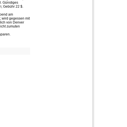
l. Günstiges
n; Gebühr 22 $.
 Abend am
; wird gegessen mit
lich von Denver
nicht zumuten
sparen.