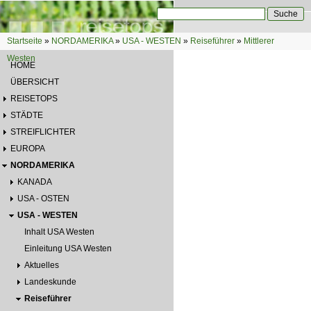
Direkt zum Inhalt
Suche
Suchformular
Startseite
»
NORDAMERIKA
»
USA - WESTEN
»
Reiseführer
»
Mittlerer
Sie sind hier
Westen
HOME
ÜBERSICHT
REISETOPS
STÄDTE
STREIFLICHTER
EUROPA
NORDAMERIKA
KANADA
USA - OSTEN
USA - WESTEN
Inhalt USA Westen
Einleitung USA Westen
Aktuelles
Landeskunde
Reiseführer