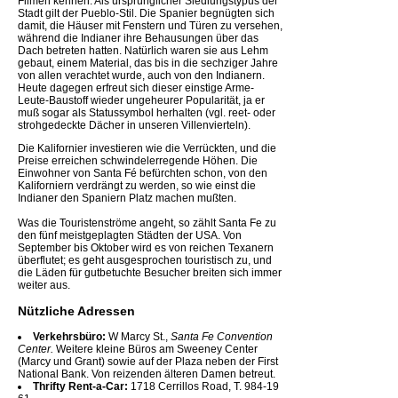
Filmen kennen. Als ursprünglicher Siedlungstypus der
Stadt gilt der Pueblo-Stil. Die Spanier begnügten sich
damit, die Häuser mit Fenstern und Türen zu versehen,
während die Indianer ihre Behausungen über das
Dach betreten hatten. Natürlich waren sie aus Lehm
gebaut, einem Material, das bis in die sechziger Jahre
von allen verachtet wurde, auch von den Indianern.
Heute dagegen erfreut sich dieser einstige Arme-
Leute-Baustoff wieder ungeheurer Popularität, ja er
muß sogar als Statussymbol herhalten (vgl. reet- oder
strohgedeckte Dächer in unseren Villenvierteln).
Die Kalifornier investieren wie die Verrückten, und die
Preise erreichen schwindelerregende Höhen. Die
Einwohner von Santa Fé befürchten schon, von den
Kaliforniern verdrängt zu werden, so wie einst die
Indianer den Spaniern Platz machen mußten.
Was die Touristenströme angeht, so zählt Santa Fe zu
den fünf meistgeplagten Städten der USA. Von
September bis Oktober wird es von reichen Texanern
überflutet; es geht ausgesprochen touristisch zu, und
die Läden für gutbetuchte Besucher breiten sich immer
weiter aus.
Nützliche Adressen
Verkehrsbüro:
W Marcy St.,
Santa Fe Convention
Center.
Weitere kleine Büros am Sweeney Center
(Marcy und Grant) sowie auf der Plaza neben der First
National Bank. Von reizenden älteren Damen betreut.
Thrifty Rent-a-Car:
1718 Cerrillos Road, T. 984-19