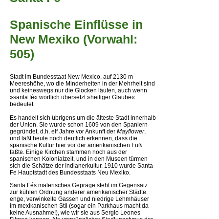
Spanische Einflüsse in
New Mexiko (Vorwahl:
505)
Stadt im Bundesstaat New Mexico, auf 2130 m
Meereshöhe, wo die Minderheiten in der Mehrheit sind
und keineswegs nur die Glocken läuten, auch wenn
»santa fé« wörtlich übersetzt »heiliger Glaube«
bedeutet.
Es handelt sich übrigens um die älteste Stadt innerhalb
der Union. Sie wurde schon 1609 von den Spaniern
gegründet, d.h. elf Jahre vor Ankunft der
Mayflower
,
und läßt heute noch deutlich erkennen, dass die
spanische Kultur hier vor der amerikanischen Fuß
faßte. Einige Kirchen stammen noch aus der
spanischen Kolonialzeit, und in den Museen türmen
sich die Schätze der Indianerkultur. 1910 wurde Santa
Fe Hauptstadt des Bundesstaats Neu Mexiko.
Santa Fés malerisches Gepräge steht im Gegensatz
zur kühlen Ordnung anderer amerikanischer Städte:
enge, verwinkelte Gassen und niedrige Lehmhäuser
im mexikanischen Stil (sogar ein Parkhaus macht da
keine Ausnahme!), wie wir sie aus Sergio Leones