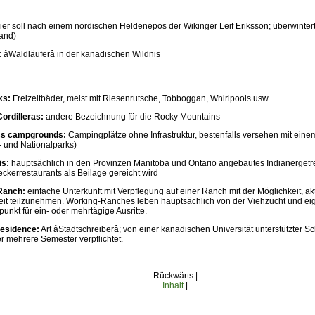
ier soll nach einem nordischen Heldenepos der Wikinger Leif Eriksson; überwinter
and)
:
âWaldläuferâ in der kanadischen Wildnis
ks:
Freizeitbäder, meist mit Riesenrutsche, Tobboggan, Whirlpools usw.
ordilleras:
andere Bezeichnung für die Rocky Mountains
ss campgrounds:
Campingplätze ohne Infrastruktur, bestenfalls versehen mit eine
- und Nationalparks)
is:
hauptsächlich in den Provinzen Manitoba und Ontario angebautes Indianergetre
ckerrestaurants als Beilage gereicht wird
Ranch:
einfache Unterkunft mit Verpflegung auf einer Ranch mit der Möglichkeit, ak
it teilzunehmen. Working-Ranches leben hauptsächlich von der Viehzucht und eig
nkt für ein- oder mehrtägige Ausritte.
residence:
Art âStadtschreiberâ; von einer kanadischen Universität unterstützter Schr
er mehrere Semester verpflichtet.
Rückwärts |
Inhalt
|