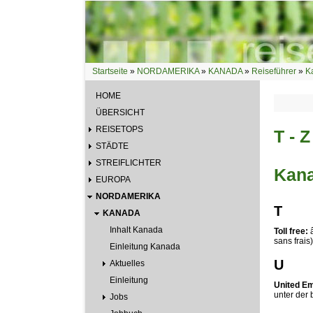
Direkt zum Inhalt
Startseite
»
NORDAMERIKA
»
KANADA
»
Reiseführer
»
K
Sie sind hier
HOME
ÜBERSICHT
REISETOPS
T - Z
STÄDTE
STREIFLICHTER
Kana
EUROPA
NORDAMERIKA
T
KANADA
Inhalt Kanada
Toll free:
â
sans frais)
Einleitung Kanada
U
Aktuelles
Einleitung
United Em
unter der 
Jobs