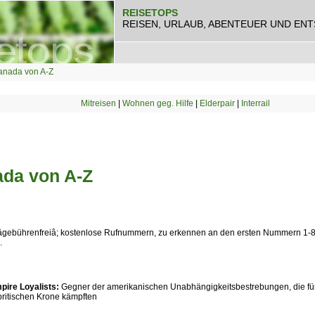
REISETOPS
REISEN, URLAUB, ABENTEUER UND EN
anada von A-Z
Mitreisen
|
Wohnen geg. Hilfe
|
Elderpair
|
Interrail
da von A-Z
gebührenfreiâ; kostenlose Rufnummern, zu erkennen an den ersten Nummern 1-80
.
pire Loyalists:
Gegner der amerikanischen Unabhängigkeitsbestrebungen, die für
britischen Krone kämpften