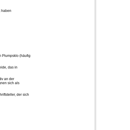
t haben
m Plumpsklo (häufig
ide, das in
tiv an der
nen sich als
iftsteller, der sich