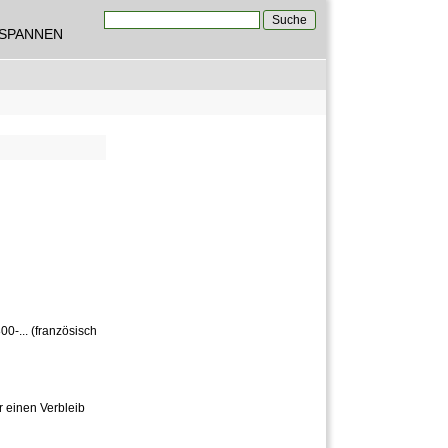
Suche
TSPANNEN
Suchformular
0-... (französisch
 einen Verbleib