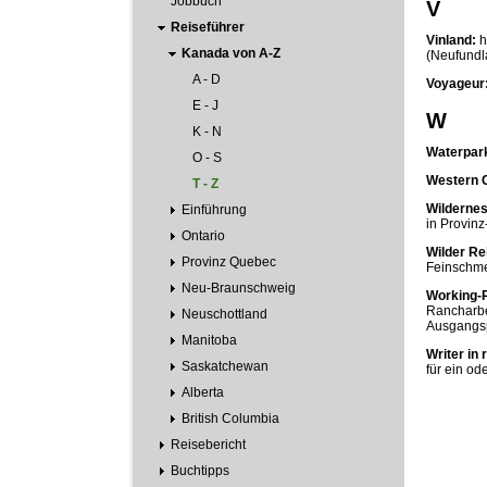
Jobbuch
V
Reiseführer
Vinland:
h
Kanada von A-Z
(Neufundl
A - D
Voyageur
E - J
W
K - N
Waterpar
O - S
Western C
T - Z
Wilderne
Einführung
in Provinz
Ontario
Wilder Re
Provinz Quebec
Feinschme
Neu-Braunschweig
Working-
Rancharbe
Neuschottland
Ausgangspu
Manitoba
Writer in 
Saskatchewan
für ein od
Alberta
British Columbia
Reisebericht
Buchtipps