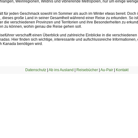
hlangen, Weinregionen, Wildnis und vibrierende Metropolen, nur um einige wenige
lt für jeden Geschmack sowohl im Sommer als auch im Winter etwas bereit. Doch is
 dieses große Land in seiner Gesamtheit während einer Reise zu erkunden. So ist 
ber die verschiedenen Provinzen und Territorien und ihre Besonderheiten zu erku
en zu können, wohin genau die Reise gehen soll.
seführer verschafft einen Überblick und zahlreiche Einblicke in die verschiedene
adas. Hier finden sich wichtige, interessante und aufschlussreiche Informationen, d
h Kanada benötigen wird.
Datenschutz
|
Ab ins Ausland
|
Reisebücher
|
Au-Pair
|
Kontakt