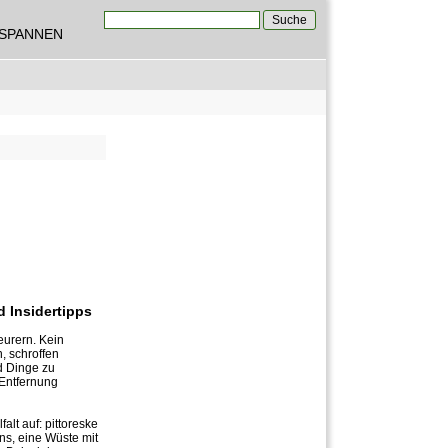
Suche
TSPANNEN
Suchformular
 Insidertipps
eurern. Kein
, schroffen
d Dinge zu
 Entfernung
lt auf: pittoreske
ns, eine Wüste mit