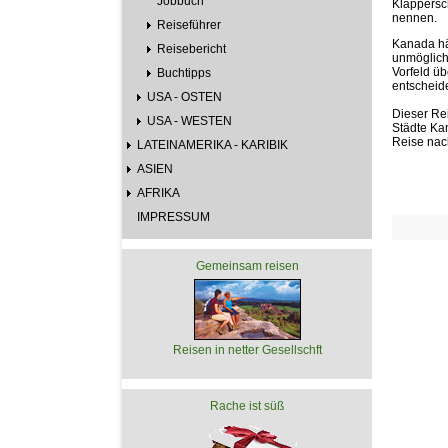
Jobbuch
Klappersc
nennen.
Reiseführer
Kanada hä
Reisebericht
unmöglich,
Vorfeld ü
Buchtipps
entscheid
USA - OSTEN
Dieser Rei
USA - WESTEN
Städte Kan
Reise nac
LATEINAMERIKA - KARIBIK
ASIEN
AFRIKA
IMPRESSUM
Gemeinsam reisen
Reisen in netter Gesellschft
Rache ist süß