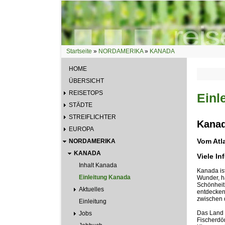
Direkt zum Inhalt
Startseite
»
NORDAMERIKA
»
KANADA
Sie sind hier
HOME
ÜBERSICHT
REISETOPS
Einl
STÄDTE
STREIFLICHTER
Kanad
EUROPA
Vom Atla
NORDAMERIKA
KANADA
Viele I
Inhalt Kanada
Kanada ist
Einleitung Kanada
Wunder, ha
Schönheit
Aktuelles
entdecken
zwischen 
Einleitung
Das Land s
Jobs
Fischerdö