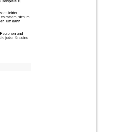
 Beispiele zu
t es leider
es ratsam, sich im
nden, um dann
n Regionen und
ie jeder für seine