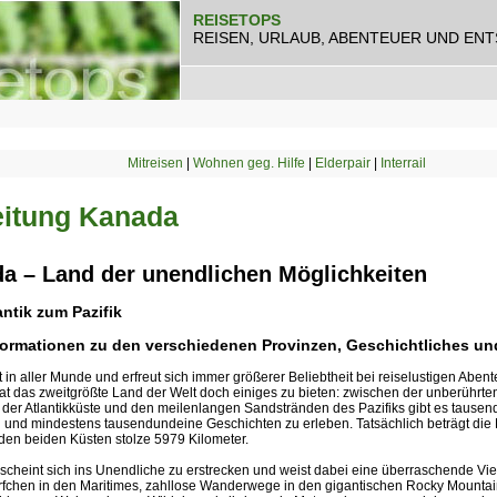
REISETOPS
REISEN, URLAUB, ABENTEUER UND EN
Mitreisen
|
Wohnen geg. Hilfe
|
Elderpair
|
Interrail
eitung Kanada
a – Land der unendlichen Möglichkeiten
ntik zum Pazifik
nformationen zu den verschiedenen Provinzen, Geschichtliches und
 in aller Munde und erfreut sich immer größerer Beliebtheit bei reiselustigen Abent
t das zweitgrößte Land der Welt doch einiges zu bieten: zwischen der unberührten
 der Atlantikküste und den meilenlangen Sandstränden des Pazifiks gibt es tausen
 und mindestens tausendundeine Geschichten zu erleben. Tatsächlich beträgt die
den beiden Küsten stolze 5979 Kilometer.
cheint sich ins Unendliche zu erstrecken und weist dabei eine überraschende Vielfa
rfchen in den Maritimes, zahllose Wanderwege in den gigantischen Rocky Mountai