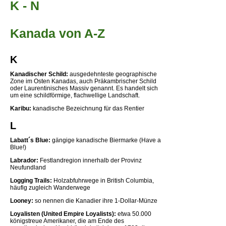
K - N
Kanada von A-Z
K
Kanadischer Schild:
ausgedehnteste geographische
Zone im Osten Kanadas, auch Präkambrischer Schild
oder Laurentinisches Massiv genannt. Es handelt sich
um eine schildförmige, flachwellige Landschaft.
Karibu:
kanadische Bezeichnung für das Rentier
L
Labatt´s Blue:
gängige kanadische Biermarke (Have a
Blue!)
Labrador:
Festlandregion innerhalb der Provinz
Neufundland
Logging Trails:
Holzabfuhrwege in British Columbia,
häufig zugleich Wanderwege
Looney:
so nennen die Kanadier ihre 1-Dollar-Münze
Loyalisten (United Empire Loyalists):
etwa 50.000
königstreue Amerikaner, die am Ende des