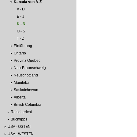
Kanada von A-Z
A - D
E - J
K - N
O - S
T - Z
Einführung
Ontario
Provinz Quebec
Neu-Braunschweig
Neuschottland
Manitoba
Saskatchewan
Alberta
British Columbia
Reisebericht
Buchtipps
USA - OSTEN
USA - WESTEN