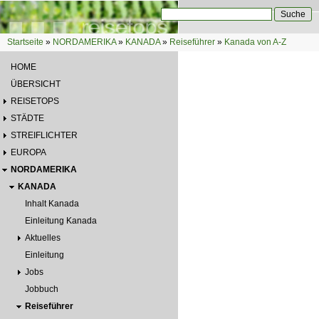
Direkt zum Inhalt
Suche
Suchformular
Startseite
»
NORDAMERIKA
»
KANADA
»
Reiseführer
»
Kanada von A-Z
Sie sind hier
HOME
ÜBERSICHT
REISETOPS
STÄDTE
STREIFLICHTER
EUROPA
NORDAMERIKA
KANADA
Inhalt Kanada
Einleitung Kanada
Aktuelles
Einleitung
Jobs
Jobbuch
Reiseführer