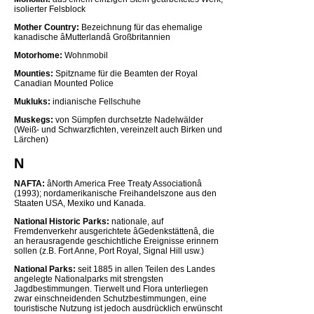
isolierter Felsblock
Mother Country:
Bezeichnung für das ehemalige
kanadische âMutterlandâ Großbritannien
Motorhome:
Wohnmobil
Mounties:
Spitzname für die Beamten der Royal
Canadian Mounted Police
Mukluks:
indianische Fellschuhe
Muskegs:
von Sümpfen durchsetzte Nadelwälder
(Weiß- und Schwarzfichten, vereinzelt auch Birken und
Lärchen)
N
NAFTA:
âNorth America Free Treaty Associationâ
(1993); nordamerikanische Freihandelszone aus den
Staaten USA, Mexiko und Kanada.
National Historic Parks:
nationale, auf
Fremdenverkehr ausgerichtete âGedenkstättenâ, die
an herausragende geschichtliche Ereignisse erinnern
sollen (z.B. Fort Anne, Port Royal, Signal Hill usw.)
National Parks:
seit 1885 in allen Teilen des Landes
angelegte Nationalparks mit strengsten
Jagdbestimmungen. Tierwelt und Flora unterliegen
zwar einschneidenden Schutzbestimmungen, eine
touristische Nutzung ist jedoch ausdrücklich erwünscht