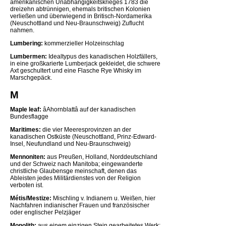
amerikanischen Unabhängigkeitskrieges 1783 die
dreizehn abtrünnigen, ehemals britischen Kolonien
verließen und überwiegend in Britisch-Nordamerika
(Neuschottland und Neu-Braunschweig) Zuflucht
nahmen.
Lumbering:
kommerzieller Holzeinschlag
Lumbermen:
Idealtypus des kanadischen Holzfällers,
in eine großkarierte Lumberjack gekleidet, die schwere
Axt geschultert und eine Flasche Rye Whisky im
Marschgepäck.
M
Maple leaf:
âAhornblattâ auf der kanadischen
Bundesflagge
Maritimes:
die vier Meeresprovinzen an der
kanadischen Ostküste (Neuschottland, Prinz-Edward-
Insel, Neufundland und Neu-Braunschweig)
Mennoniten:
aus Preußen, Holland, Norddeutschland
und der Schweiz nach Manitoba; eingewanderte
christliche Glaubensge meinschaft, denen das
Ableisten jedes Militärdienstes von der Religion
verboten ist.
Métis/Mestize:
Mischling v. Indianern u. Weißen, hier
Nachfahren indianischer Frauen und französischer
oder englischer Pelzjäger
Monolith:
aus einem einzigen Stein gearbeitetes Werk;