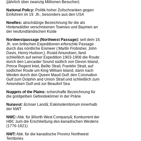
(jährlich über zwanzig Millionen Besucher).
National Policy:
Politik hoher Zollschranken gegen
Einfuhren im 19. Jh., besonders aus den USA
Newfies:
abschätzige Bezeichnung für die als
Hinterwäldler verschrieenen Townies und Baymen an
der neufundländischen Küste
Nordwestpassage (Northwest Passage):
seit dem 16.
Jh. von britischen Expeditionen erforschte Passage
durch das nördliche Eismeer (:Martin Frobisher, John
Davis, Henry Hudson;). Roald Amundsen; fand
schließlich auf seiner Expedition 1903-1906 die Route:
durch den Lancaster Sound südlich von Devon Island,
Prince Regent Inlet, Bellto Strait, Franklin Strait, auf
südlicher Route um King William Island, dann nach
Westen durch den Queen Maud Gulf, den Coronation
Gulf zum Dolphin and Union Strait und schließlich zum
Amundsen Gulf und zur Beaufort Sea.
Nuggets of the Plains:
scherzhafte Bezeichnung für
die goldgelben Getreidekörner in der Prärie
Nunavut:
âUnser Landâ; Eskimoterritorium innerhalb
der NWT
NWC:
Abk. für âNorth West Companyâ; Konkurrent der
HBC zum die Erschließung des kanadischen Westens
(1776-1821)
NWT:
Abk. für die kanadische Provinz Northwest
Territories