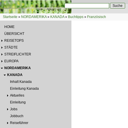
Direkt zum Inhalt
Suche
Suchformular
Startseite
»
NORDAMERIKA
»
KANADA
»
Buchtipps
»
Französisch
Sie sind hier
HOME
ÜBERSICHT
REISETOPS
STÄDTE
STREIFLICHTER
EUROPA
NORDAMERIKA
KANADA
Inhalt Kanada
Einleitung Kanada
Aktuelles
Einleitung
Jobs
Jobbuch
Reiseführer