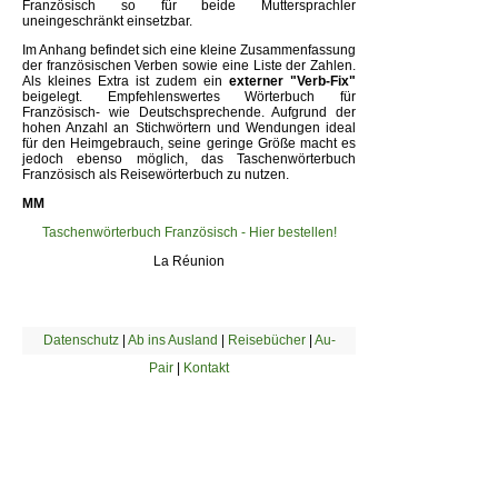
Französisch so für beide Muttersprachler
uneingeschränkt einsetzbar.
Im Anhang befindet sich eine kleine Zusammenfassung
der französischen Verben sowie eine Liste der Zahlen.
Als kleines Extra ist zudem ein
externer "Verb-Fix"
beigelegt. Empfehlenswertes Wörterbuch für
Französisch- wie Deutschsprechende. Aufgrund der
hohen Anzahl an Stichwörtern und Wendungen ideal
für den Heimgebrauch, seine geringe Größe macht es
jedoch ebenso möglich, das Taschenwörterbuch
Französisch als Reisewörterbuch zu nutzen.
MM
Taschenwörterbuch Französisch - Hier bestellen!
La Réunion
Datenschutz
|
Ab ins Ausland
|
Reisebücher
|
Au-
Pair
|
Kontakt