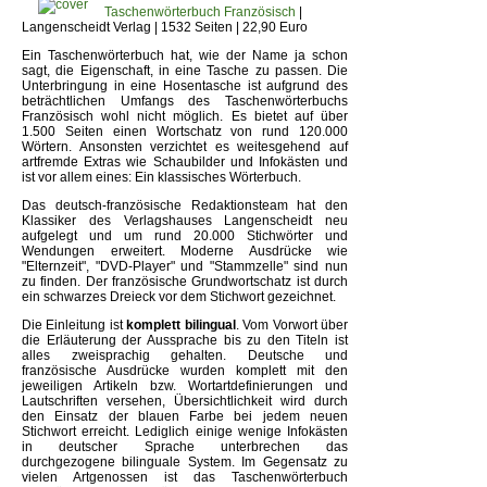
Taschenwörterbuch Französisch
|
Langenscheidt Verlag | 1532 Seiten | 22,90 Euro
Ein Taschenwörterbuch hat, wie der Name ja schon
sagt, die Eigenschaft, in eine Tasche zu passen. Die
Unterbringung in eine Hosentasche ist aufgrund des
beträchtlichen Umfangs des Taschenwörterbuchs
Französisch wohl nicht möglich. Es bietet auf über
1.500 Seiten einen Wortschatz von rund 120.000
Wörtern. Ansonsten verzichtet es weitesgehend auf
artfremde Extras wie Schaubilder und Infokästen und
ist vor allem eines: Ein klassisches Wörterbuch.
Das deutsch-französische Redaktionsteam hat den
Klassiker des Verlagshauses Langenscheidt neu
aufgelegt und um rund 20.000 Stichwörter und
Wendungen erweitert. Moderne Ausdrücke wie
"Elternzeit", "DVD-Player" und "Stammzelle" sind nun
zu finden. Der französische Grundwortschatz ist durch
ein schwarzes Dreieck vor dem Stichwort gezeichnet.
Die Einleitung ist
komplett bilingual
. Vom Vorwort über
die Erläuterung der Aussprache bis zu den Titeln ist
alles zweisprachig gehalten. Deutsche und
französische Ausdrücke wurden komplett mit den
jeweiligen Artikeln bzw. Wortartdefinierungen und
Lautschriften versehen, Übersichtlichkeit wird durch
den Einsatz der blauen Farbe bei jedem neuen
Stichwort erreicht. Lediglich einige wenige Infokästen
in deutscher Sprache unterbrechen das
durchgezogene bilinguale System. Im Gegensatz zu
vielen Artgenossen ist das Taschenwörterbuch