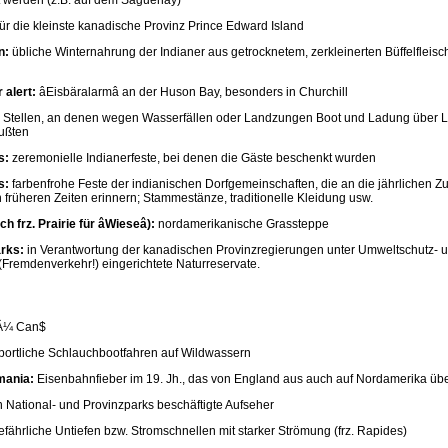
lt werden (z.B. auf dem Saguenay)
für die kleinste kanadische Provinz Prince Edward Island
n:
übliche Winternahrung der Indianer aus getrocknetem, zerkleinerten Büffelfleisch
 alert:
âEisbäralarmâ an der Huson Bay, besonders in Churchill
Stellen, an denen wegen Wasserfällen oder Landzungen Boot und Ladung über 
ußten
s:
zeremonielle Indianerfeste, bei denen die Gäste beschenkt wurden
s:
farbenfrohe Feste der indianischen Dorfgemeinschaften, die an die jährlichen 
n früheren Zeiten erinnern; Stammestänze, traditionelle Kleidung usw.
h frz. Prairie für âWieseâ):
nordamerikanische Grassteppe
rks:
in Verantwortung der kanadischen Provinzregierungen unter Umweltschutz- un
(Fremdenverkehr!) eingerichtete Naturreservate.
¼ Can$
portliche Schlauchbootfahren auf Wildwassern
mania:
Eisenbahnfieber im 19. Jh., das von England aus auch auf Nordamerika über
n National- und Provinzparks beschäftigte Aufseher
fährliche Untiefen bzw. Stromschnellen mit starker Strömung (frz. Rapides)