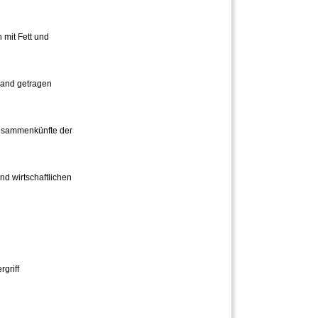
 mit Fett und
Land getragen
Zusammenkünfte der
d wirtschaftlichen
griff