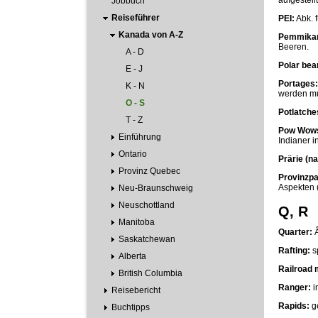
aufgestel
Jobbuch
Reiseführer
PEI:
Abk. 
Kanada von A-Z
Pemmika
Beeren.
A - D
Polar bear
E - J
Portages:
K - N
werden m
O - S
Potlatche
T - Z
Pow Wow
Einführung
Indianer i
Ontario
Prärie (nac
Provinz Quebec
Provinzpa
Aspekten 
Neu-Braunschweig
Neuschottland
Q, R
Manitoba
Quarter:
Â
Saskatchewan
Rafting:
s
Alberta
Railroad 
British Columbia
Ranger:
i
Reisebericht
Rapids:
ge
Buchtipps