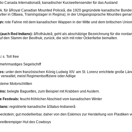
dio Canada Internationalâ; kanadischer Kurzwellensender für das Ausland
k. für âRoyal Canadian Mounted Policeâ, die 1920 gegründete kanadische Bunde
rtier in Ottawa, Trainingslager in Regina); in der Umgangssprache Mounties genan
gn:
rote Fahne mit dem kanadischen Wappen in der Mitte und dem britischen Union
(auch Red Indians):
âRothäuteâ; geht als abschätzige Bezeichnung für die nord
uf den Stamm der Beothuk; zurück, die sich mit roter Ockerfarbe bemalten.
s:
s. Toll free
mehrmastiges Segelschiff
ies:
unter dem französischen König Ludwig XIV. am St. Lorenz errichtete große Län
verwaltet, meist Regimentsoffiziere oder Adlige
leine Motorschlitten
ins:
belegte Baguettes, zum Beispiel mit Krabben und Austern.
e Festivals:
feucht-fröhlicher Abschied vom kanadischen Winter
dians:
registrierte kanadische âStatus-Indianerâ
eckstein; gut modellierbar, daher von den Eskimos zur Herstellung von Plastiken 
reitkrempiger Hut des Cowboys