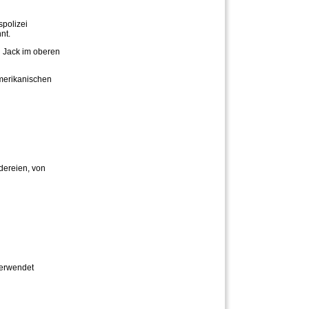
spolizei
nt.
 Jack im oberen
amerikanischen
dereien, von
verwendet