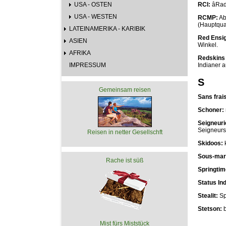
USA - OSTEN
RCI:
âRa
USA - WESTEN
RCMP:
Ab
(Hauptqua
LATEINAMERIKA - KARIBIK
Red Ensi
ASIEN
Winkel.
AFRIKA
Redskins 
IMPRESSUM
Indianer a
S
Gemeinsam reisen
Sans frai
Schoner:
Seigneur
Seigneurs 
Reisen in netter Gesellschft
Skidoos:
k
Sous-mar
Rache ist süß
Springtim
Status In
Stealit:
Sp
Stetson:
b
Mist fürs Miststück