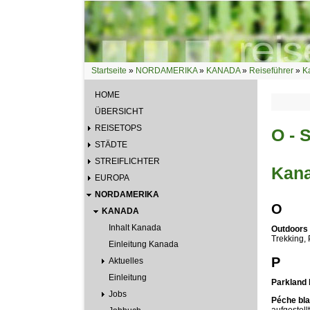
Direkt zum Inhalt
Startseite
»
NORDAMERIKA
»
KANADA
»
Reiseführer
»
K
Sie sind hier
HOME
ÜBERSICHT
REISETOPS
O - 
STÄDTE
STREIFLICHTER
Kana
EUROPA
NORDAMERIKA
O
KANADA
Inhalt Kanada
Outdoors a
Trekking, 
Einleitung Kanada
P
Aktuelles
Einleitung
Parkland 
Jobs
Péche bl