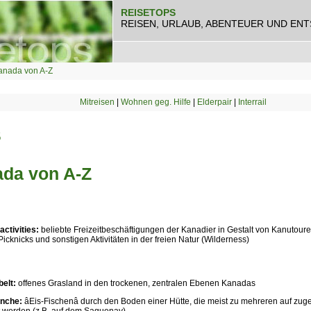
REISETOPS
REISEN, URLAUB, ABENTEUER UND EN
anada von A-Z
Mitreisen
|
Wohnen geg. Hilfe
|
Elderpair
|
Interrail
S
da von A-Z
ctivities:
beliebte Freizeitbeschäftigungen der Kanadier in Gestalt von Kanutou
Picknicks und sonstigen Aktivitäten in der freien Natur (Wilderness)
belt:
offenes Grasland in den trockenen, zentralen Ebenen Kanadas
anche:
âEis-Fischenâ durch den Boden einer Hütte, die meist zu mehreren auf zu