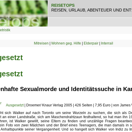
REISETOPS
REISEN, URLAUB, ABENTEUER UND EN
etristik
Mitreisen
|
Wohnen geg. Hilfe
|
Elderpair
|
Interrail
esetzt
esetzt
nhafte Sexualmorde und Identitätssuche in Ka
Ausgesetzt
| Droemer/ Knaur Verlag 2005 | 426 Seiten | 7,95 Euro | von James 
t sich Walker auf nach Toronto um seine Wurzeln zu suchen, die sich als Drei
t an einer Landstraße, sich am Maschendrahtzaun festhaltend, so hat man ihn 
hren, ist Walker gewillt, seine Eltern zu finden und unzählige Fragen beantw
 ein Foto von zwei Mädchen und der Brief eines Teenagers, die man damals in 
 Anhaltspunkte seiner Vergangenheit. Und so hangelt sich Walker von Indiz zu Indiz