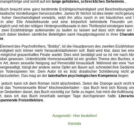
ienangehörige und somit auf ein
lange gehütetes, schreckliches Geheimnis
...
 Buch braucht eine ganz bestimmte Erzählgeschwindigkeit und Beschreibungstief
lastische Vorstellungen hervorzurufen. James W. Nichol ist dies leider nicht gelung
 hoher Geschwindigkeit vorwärts, setzt ihn allzu rasch in ein häusliches und 
t in aller Eile Arbeitsfreunde und eine körperlich behinderte Freundin u
öglich und mit der nötigen Hintergrundfassade in den Thrillerplot einsteigen kann.
 zwei Erzählstränge aufeinander zu laufen zu lassen auf dass sich diese am 
och dabei bleiben sämtliche Beteiligten samt Hauptprotagonist in ihrer
Charakt
ke
.
lement des Psychothrillers, "Bobby", ist die Hauptperson des zweiten Erzählstran
digkeit sich immer mehr herauskristallisieren soll. Bald wird klar, dass bei ein
möglichst grauenhaftes Finale wartet. Dies wird bestätigt und so ist mir nach Ab
übel gewesen. Unterdrückte Homosexualität ist ein großes Thema des Buches, wir
er Art, deren sexuelle Neigung auf Perversität hinausläuft. Während der eine "n
 vergewaltigt, hängt der andere seine Opfer am Baum auf, schneidet ihre Gedärme
len Todesspielen hin. Dem Autor ist es trotz drastischer Schilderung nicht 
 darzustellen. Das mag an der
laienhaften psychologischen Kompetenz
liegen.
jedoch kann ich dem Roman nicht abschreiben. Seien die Dialoge auch recht tr
und das "homosexuelle Böse" klischeeüberladen - das Buch liest sich flüssig und
ger Gedanken daran, das Buch vorzeitig zur Seite zu legen, hat mich die Auflösung 
ert, dass ich das Buch innerhalb weniger Tage durchgelesen hatte.
Literari
pannende Freizeitlektüre
.
Ausgesetzt - Hier bestellen!
Kanada