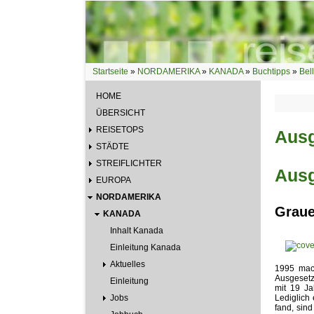
Direkt zum Inhalt
Startseite
»
NORDAMERIKA
»
KANADA
»
Buchtipps
»
Bell
Sie sind hier
HOME
ÜBERSICHT
REISETOPS
Ausg
STÄDTE
STREIFLICHTER
Ausg
EUROPA
NORDAMERIKA
Graue
KANADA
Inhalt Kanada
Einleitung Kanada
Aktuelles
1995 mach
Ausgesetz
Einleitung
mit 19 Ja
Jobs
Lediglich
fand, sind