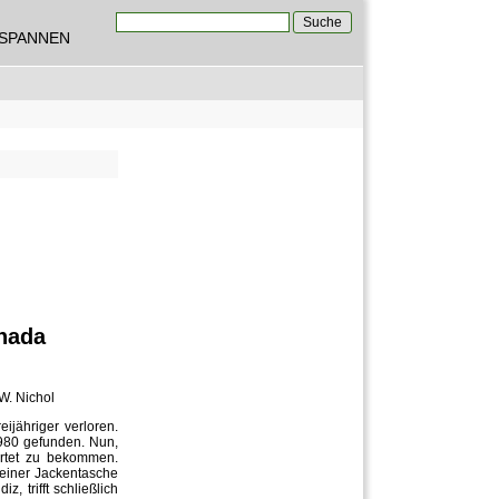
Suche
TSPANNEN
Suchformular
nada
W. Nichol
jähriger verloren.
1980 gefunden. Nun,
ortet zu bekommen.
seiner Jackentasche
, trifft schließlich