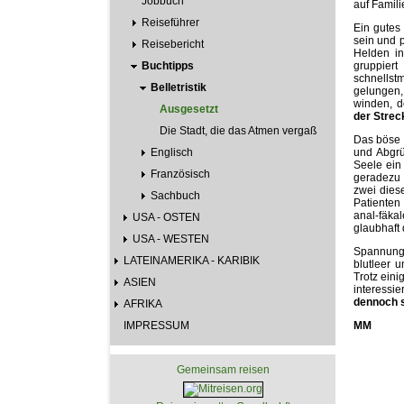
Jobbuch
auf Famil
Reiseführer
Ein gutes
sein und p
Reisebericht
Helden in
Buchtipps
gruppier
schnellstm
Belletristik
gelungen,
winden, d
Ausgesetzt
der Strec
Die Stadt, die das Atmen vergaß
Das böse E
Englisch
und Abgrün
Seele ein 
Französisch
geradezu 
zwei dies
Sachbuch
Patienten
anal-fäka
USA - OSTEN
glaubhaft
USA - WESTEN
Spannung 
LATEINAMERIKA - KARIBIK
blutleer 
Trotz eini
ASIEN
interessi
dennoch s
AFRIKA
IMPRESSUM
MM
Gemeinsam reisen