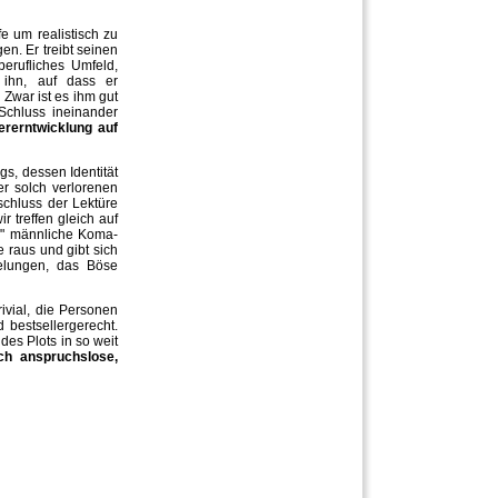
e um realistisch zu
en. Er treibt seinen
berufliches Umfeld,
m ihn, auf dass er
 Zwar ist es ihm gut
Schluss ineinander
ererntwicklung auf
gs, dessen Identität
er solch verlorenen
schluss der Lektüre
 treffen gleich auf
ur" männliche Koma-
 raus und gibt sich
gelungen, das Böse
ivial, die Personen
 bestsellergerecht.
des Plots in so weit
sch anspruchslose,